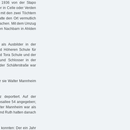
r 1936 von der Stapo
 er in Celle oder Verden
 mit den zwei Töchtern
tte den Ort vermutlich
 machen. Mit dem Umzug
ren Nachbarn in Ahlden
als Ausbilder in der
nd Höheren Schule für
d Tora Schule und der
 und Schlosser in der
der Schäferstraße war
r sie Walter Mannheim
 deportiert. Auf der
hnsallee 54 angegeben;
lter Mannheim war als
nd Ruth hatten danach
 konnten: Der ein Jahr