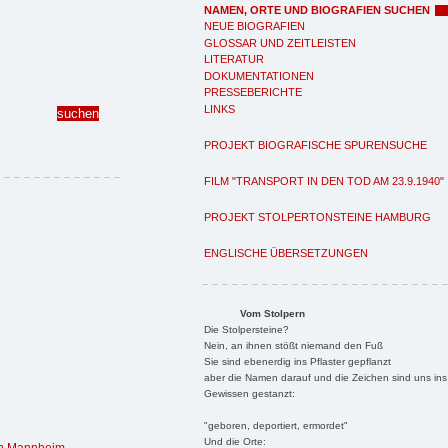
NAMEN, ORTE UND BIOGRAFIEN SUCHEN
NEUE BIOGRAFIEN
GLOSSAR UND ZEITLEISTEN
LITERATUR
DOKUMENTATIONEN
PRESSEBERICHTE
LINKS
PROJEKT BIOGRAFISCHE SPURENSUCHE
FILM "TRANSPORT IN DEN TOD AM 23.9.1940"
PROJEKT STOLPERTONSTEINE HAMBURG
ENGLISCHE ÜBERSETZUNGEN
Vom Stolpern
Die Stolpersteine?
Nein, an ihnen stößt niemand den Fuß
Sie sind ebenerdig ins Pflaster gepflanzt
aber die Namen darauf und die Zeichen sind uns ins
Gewissen gestanzt:
"geboren, deportiert, ermordet"
Und die Orte: