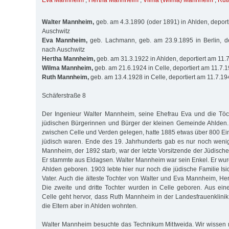
Eva Mannheim
,
Hertha Mannheim
,
Vilma (Wilma) Mannheim
,
Rut
Walter Mannheim,
geb. am 4.3.1890 (oder 1891) in Ahlden, deport
Auschwitz
Eva Mannheim,
geb. Lachmann, geb. am 23.9.1895 in Berlin, de
nach Auschwitz
Hertha Mannheim,
geb. am 31.3.1922 in Ahlden, deportiert am 11.
Wilma Mannheim,
geb. am 21.6.1924 in Celle, deportiert am 11.7.
Ruth Mannheim,
geb. am 13.4.1928 in Celle, deportiert am 11.7.1
Schäferstraße 8
Der Ingenieur Walter Mannheim, seine Ehefrau Eva und die Töch
jüdischen Bürgerinnen und Bürger der kleinen Gemeinde Ahlden. A
zwischen Celle und Verden gelegen, hatte 1885 etwas über 800 E
jüdisch waren. Ende des 19. Jahrhunderts gab es nur noch wenig
Mannheim, der 1892 starb, war der letzte Vorsitzende der Jüdis
Er stammte aus Eldagsen. Walter Mannheim war sein Enkel. Er wur
Ahlden geboren. 1903 lebte hier nur noch die jüdische Familie Is
Vater. Auch die älteste Tochter von Walter und Eva Mannheim, Her
Die zweite und dritte Tochter wurden in Celle geboren. Aus eine
Celle geht hervor, dass Ruth Mannheim in der Landesfrauenklini
die Eltern aber in Ahlden wohnten.
Walter Mannheim besuchte das Technikum Mittweida. Wir wissen ni