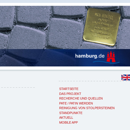
STARTSEITE
DAS PROJEKT
RECHERCHE UND QUELLEN
PATE / PATIN WERDEN
REINIGUNG VON STOLPERSTEINEN
STANDPUNKTE
AKTUELL
MOBILE APP