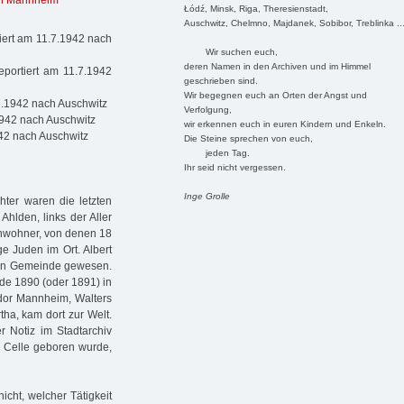
h Mannheim
Łódź, Minsk, Riga, Theresienstadt,
Auschwitz, Chelmno, Majdanek, Sobibor, Treblinka ..
iert am 11.7.1942 nach
Wir suchen euch,
deren Namen in den Archiven und im Himmel
portiert am 11.7.1942
geschrieben sind.
Wir begegnen euch an Orten der Angst und
7.1942 nach Auschwitz
Verfolgung,
1942 nach Auschwitz
wir erkennen euch in euren Kindern und Enkeln.
942 nach Auschwitz
Die Steine sprechen von euch,
jeden Tag.
Ihr seid nicht vergessen.
Inge Grolle
ter waren die letzten
hlden, links der Aller
inwohner, von denen 18
e Juden im Ort. Albert
chen Gemeinde gewesen.
de 1890 (oder 1891) in
idor Mannheim, Walters
tha, kam dort zur Welt.
r Notiz im Stadtarchiv
k Celle geboren wurde,
cht, welcher Tätigkeit