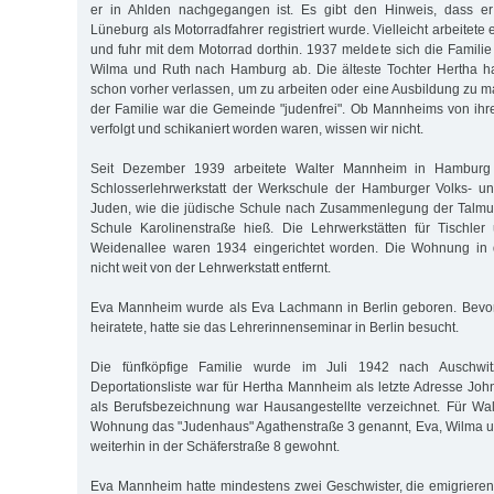
er in Ahlden nachgegangen ist. Es gibt den Hinweis, dass e
Lüneburg als Motorradfahrer registriert wurde. Vielleicht arbeitete
und fuhr mit dem Motorrad dorthin. 1937 meldete sich die Familie
Wilma und Ruth nach Hamburg ab. Die älteste Tochter Hertha ha
schon vorher verlassen, um zu arbeiten oder eine Ausbildung zu
der Familie war die Gemeinde "judenfrei". Ob Mannheims von ih
verfolgt und schikaniert worden waren, wissen wir nicht.
Seit Dezember 1939 arbeitete Walter Mannheim in Hamburg 
Schlosserlehrwerkstatt der Werkschule der Hamburger Volks- u
Juden, wie die jüdische Schule nach Zusammenlegung der Talmu
Schule Karolinenstraße hieß. Die Lehrwerkstätten für Tischler
Weidenallee waren 1934 eingerichtet worden. Die Wohnung in 
nicht weit von der Lehrwerkstatt entfernt.
Eva Mannheim wurde als Eva Lachmann in Berlin geboren. Bevo
heiratete, hatte sie das Lehrerinnenseminar in Berlin besucht.
Die fünfköpfige Familie wurde im Juli 1942 nach Auschwitz
Deportationsliste war für Hertha Mannheim als letzte Adresse Jo
als Berufsbezeichnung war Hausangestellte verzeichnet. Für Wa
Wohnung das "Judenhaus" Agathenstraße 3 genannt, Eva, Wilma u
weiterhin in der Schäferstraße 8 gewohnt.
Eva Mannheim hatte mindestens zwei Geschwister, die emigrieren