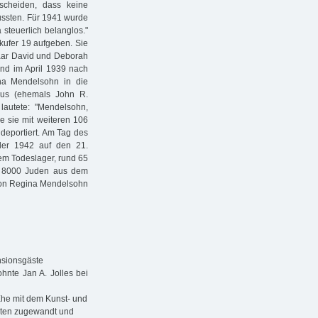
scheiden, dass keine
ussten. Für 1941 wurde
a steuerlich belanglos."
ufer 19 aufgeben. Sie
paar David und Deborah
nd im April 1939 nach
na Mendelsohn in die
aus (ehemals John R.
lautete: "Mendelsohn,
e sie mit weiteren 106
 deportiert. Am Tag des
der 1942 auf den 21.
sem Todeslager, rund 65
d 8000 Juden aus dem
von Regina Mendelsohn
nsionsgäste
nte Jan A. Jolles bei
Ehe mit dem Kunst- und
isten zugewandt und