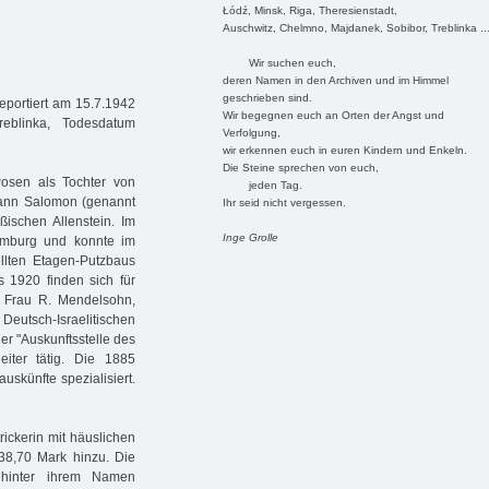
Łódź, Minsk, Riga, Theresienstadt,
Auschwitz, Chelmno, Majdanek, Sobibor, Treblinka ..
Wir suchen euch,
deren Namen in den Archiven und im Himmel
geschrieben sind.
eportiert am 15.7.1942
Wir begegnen euch an Orten der Angst und
reblinka, Todesdatum
Verfolgung,
wir erkennen euch in euren Kindern und Enkeln.
Die Steine sprechen von euch,
osen als Tochter von
jeden Tag.
mann Salomon (genannt
Ihr seid nicht vergessen.
ischen Allenstein. Im
Inge Grolle
mburg und konnte im
llten Etagen-Putzbaus
 1920 finden sich für
 Frau R. Mendelsohn,
 Deutsch-Israelitischen
r "Auskunftsstelle des
eiter tätig. Die 1885
uskünfte spezialisiert.
ickerin mit häuslichen
38,70 Mark hinzu. Die
hinter ihrem Namen