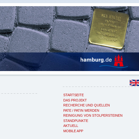
STARTSEITE
DAS PROJEKT
RECHERCHE UND QUELLEN
PATE / PATIN WERDEN
REINIGUNG VON STOLPERSTEINEN
STANDPUNKTE
AKTUELL
MOBILE APP