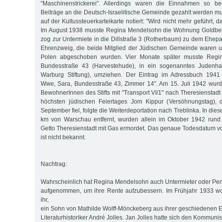
"Maschinenstrickerei". Allerdings waren die Einnahmen so be
Beiträge an die Deutsch-Israelitische Gemeinde gezahlt werden m
auf der Kultussteuerkarteikarte notiert: "Wird nicht mehr geführt, d
Im August 1938 musste Regina Mendelsohn die Wohnung Goldbek
zog zur Untermiete in die Dillstraße 3 (Rotherbaum) zu dem Ehe
Ehrenzweig, die beide Mitglied der Jüdischen Gemeinde waren u
Polen abgeschoben wurden. Vier Monate später musste Regi
Bundesstraße 43 (Harvestehude), in ein sogenanntes Judenh
Warburg Stiftung), umziehen. Der Eintrag im Adressbuch 1941 
Wwe, Sara, Bundesstraße 43, Zimmer 14". Am 15. Juli 1942 wurd
BewohnerInnen des Stifts mit "Transport VI/1" nach Theresienstadt
höchsten jüdischen Feiertages Jom Kippur (Versöhnungstag), 
September fiel, folgte die Weiterdeportation nach Treblinka. In die
km von Warschau entfernt, wurden allein im Oktober 1942 run
Getto Theresienstadt mit Gas ermordet. Das genaue Todesdatum 
ist nicht bekannt.
Nachtrag:
Wahrscheinlich hat Regina Mendelsohn auch Untermieter oder Pe
aufgenommen, um ihre Rente aufzubessern. Im Frühjahr 1933 woh
ihr,
ein Sohn von Mathilde Wolff-Mönckeberg aus ihrer geschiedenen 
Literaturhistoriker André Jolles. Jan Jolles hatte sich den Kommun