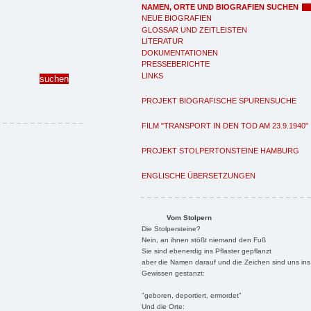
NAMEN, ORTE UND BIOGRAFIEN SUCHEN
NEUE BIOGRAFIEN
GLOSSAR UND ZEITLEISTEN
LITERATUR
DOKUMENTATIONEN
PRESSEBERICHTE
LINKS
PROJEKT BIOGRAFISCHE SPURENSUCHE
FILM "TRANSPORT IN DEN TOD AM 23.9.1940"
PROJEKT STOLPERTONSTEINE HAMBURG
ENGLISCHE ÜBERSETZUNGEN
Vom Stolpern
Die Stolpersteine?
Nein, an ihnen stößt niemand den Fuß
Sie sind ebenerdig ins Pflaster gepflanzt
aber die Namen darauf und die Zeichen sind uns ins
Gewissen gestanzt:
"geboren, deportiert, ermordet"
Und die Orte: