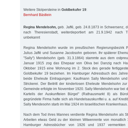
Weitere Stolpersteine in
Goldbekufer 19
:
Bernhard Bästlein
Regina Mendelsohn,
geb. Jaffé, geb. 24.8.1873 in Schwersenz, d
nach Theresienstadt, weiterdeportiert am 21.9.1942 nach T
unbekannt
Regina Mendelsohn wurde im preußischen Regierungsbezirk P
Julius Jaffé und Susanne Jacobsohn geboren. Ihr späterer Ehe
"Sally") Mendelsohn (geb. 31.3.1864) stammte aus dem ostpreuß
Januar 1915 zog das Ehepaar von Oliva bei Danzig nach Ha
Oktober 1915 eine Wohnung im 2. Stock des gerade fertiggeste
Goldbekufer 19 beziehen. Im Hamburger Adressbuch des Jahres
beide Eheleute Eintragungen: Kaufmann Sally Mendelsohn und
Strickerei. Der Beitritt der kinderlosen Eheleute Mendelsohn zur
Gemeinde erfolgte im November 1920. Sally Mendelsohn war bei de
Kartells der Auskunfteien Bürgel" (Rathausmarkt 8) als Bürol
gegründete Firma hatte sich als Handelsauskunftei u. a. auf Kredita
Sally Mendesohn starb im Mai 1924 im Israelitischen Krankenhaus.
Nach dem Tod ihres Mannes verdiente Regina Mendelsohn als Str
Arbeiten etwas Geld zu der kleinen Witwenrente von monatlich 
Hamburger Adressbücher von 1926 und 1937 vermerkten 