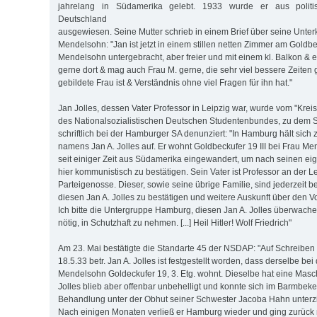
jahrelang in Südamerika gelebt. 1933 wurde er aus polit
Deutschland
ausgewiesen. Seine Mutter schrieb in einem Brief über seine Unter
Mendelsohn: "Jan ist jetzt in einem stillen netten Zimmer am Goldb
Mendelsohn untergebracht, aber freier und mit einem kl. Balkon & 
gerne dort & mag auch Frau M. gerne, die sehr viel bessere Zeiten 
gebildete Frau ist & Verständnis ohne viel Fragen für ihn hat."
Jan Jolles, dessen Vater Professor in Leipzig war, wurde vom "Kreis
des Nationalsozialistischen Deutschen Studentenbundes, zu dem 
schriftlich bei der Hamburger SA denunziert: "In Hamburg hält sich 
namens Jan A. Jolles auf. Er wohnt Goldbeckufer 19 III bei Frau Me
seit einiger Zeit aus Südamerika eingewandert, um nach seinen ei
hier kommunistisch zu bestätigen. Sein Vater ist Professor an der L
Parteigenosse. Dieser, sowie seine übrige Familie, sind jederzeit b
diesen Jan A. Jolles zu bestätigen und weitere Auskunft über den 
Ich bitte die Untergruppe Hamburg, diesen Jan A. Jolles überwach
nötig, in Schutzhaft zu nehmen. [...] Heil Hitler! Wolf Friedrich"
Am 23. Mai bestätigte die Standarte 45 der NSDAP: "Auf Schreibe
18.5.33 betr. Jan A. Jolles ist festgestellt worden, dass derselbe bei
Mendelsohn Goldeckufer 19, 3. Etg. wohnt. Dieselbe hat eine Masch
Jolles blieb aber offenbar unbehelligt und konnte sich im Barmbek
Behandlung unter der Obhut seiner Schwester Jacoba Hahn unterzie
Nach einigen Monaten verließ er Hamburg wieder und ging zurück