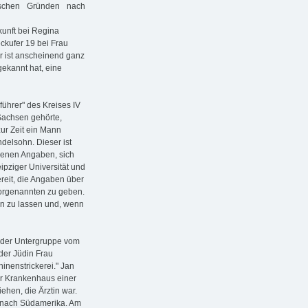
ischen Gründen nach
kunft bei Regina
eckufer 19 bei Frau
er ist anscheinend ganz
gekannt hat, eine
führer" des Kreises IV
Sachsen gehörte,
zur Zeit ein Mann
ndelsohn. Dieser ist
genen Angaben, sich
eipziger Universität und
ereit, die Angaben über
Vorgenannten zu geben.
en zu lassen und, wenn
n der Untergruppe vom
 der Jüdin Frau
inenstrickerei." Jan
er Krankenhaus einer
hen, die Ärztin war.
 nach Südamerika. Am