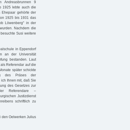
m Andreasbrunnen 9
b 1925 lebte auch die
as Ehepaar gehörte der
 von 1925 bis 1931 das
ob Löwenberg" in der
t wurden. Nachdem die
 besuchte Susi weitere
ealschule in Eppendorf
n an der Universität
üfung bestanden. Laut
als Referendar auf die
Monate später schickte
rag des Präses der
 ich Ihnen mit, daß Sie
rung des Gesetzes zur
 der Referendare –
rgischen Justizdienst
eibens schriftlich zu
ei den Oelwerken Julius