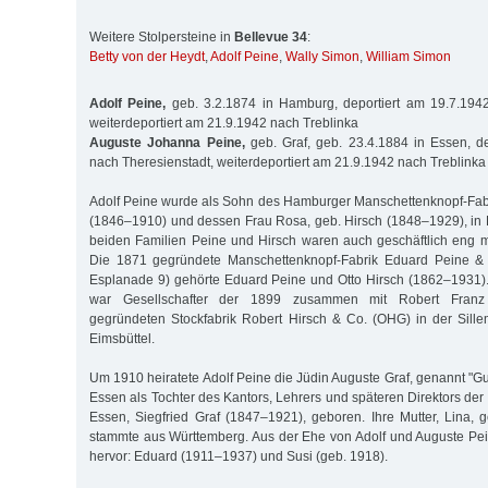
Weitere Stolpersteine in
Bellevue 34
:
Betty von der Heydt
,
Adolf Peine
,
Wally Simon
,
William Simon
Adolf Peine,
geb. 3.2.1874 in Hamburg, deportiert am 19.7.1942
weiterdeportiert am 21.9.1942 nach Treblinka
Auguste Johanna Peine,
geb. Graf, geb. 23.4.1884 in Essen, d
nach Theresienstadt, weiterdeportiert am 21.9.1942 nach Treblinka
Adolf Peine wurde als Sohn des Hamburger Manschettenknopf-Fab
(1846–1910) und dessen Frau Rosa, geb. Hirsch (1848–1929), in
beiden Familien Peine und Hirsch waren auch geschäftlich eng 
Die 1871 gegründete Manschettenknopf-Fabrik Eduard Peine & 
Esplanade 9) gehörte Eduard Peine und Otto Hirsch (1862–1931)
war Gesellschafter der 1899 zusammen mit Robert Franz
gegründeten Stockfabrik Robert Hirsch & Co. (OHG) in der Sille
Eimsbüttel.
Um 1910 heiratete Adolf Peine die Jüdin Auguste Graf, genannt "Gu
Essen als Tochter des Kantors, Lehrers und späteren Direktors de
Essen, Siegfried Graf (1847–1921), geboren. Ihre Mutter, Lina, 
stammte aus Württemberg. Aus der Ehe von Adolf und Auguste Pe
hervor: Eduard (1911–1937) und Susi (geb. 1918).