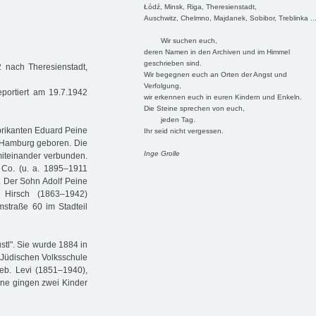
Łódź, Minsk, Riga, Theresienstadt,
Auschwitz, Chelmno, Majdanek, Sobibor, Treblinka ..
Wir suchen euch,
deren Namen in den Archiven und im Himmel
geschrieben sind.
 nach Theresienstadt,
Wir begegnen euch an Orten der Angst und
Verfolgung,
eportiert am 19.7.1942
wir erkennen euch in euren Kindern und Enkeln.
Die Steine sprechen von euch,
jeden Tag.
rikanten Eduard Peine
Ihr seid nicht vergessen.
 Hamburg geboren. Die
Inge Grolle
miteinander verbunden.
Co. (u. a. 1895–1911
. Der Sohn Adolf Peine
 Hirsch (1863–1942)
mstraße 60 im Stadteil
stl". Sie wurde 1884 in
r Jüdischen Volksschule
geb. Levi (1851–1940),
ine gingen zwei Kinder