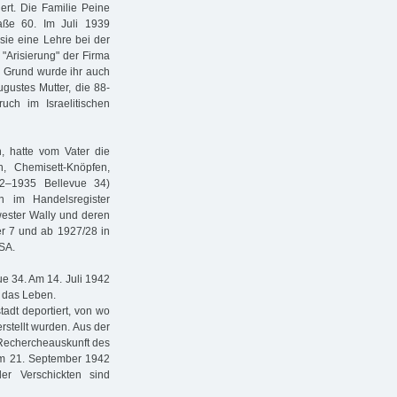
ert. Die Familie Peine
aße 60. Im Juli 1939
sie eine Lehre bei der
Arisierung" der Firma
m Grund wurde ihr auch
ugustes Mutter, die 88-
uch im Israelitischen
n, hatte vom Vater die
, Chemisett-Knöpfen,
32–1935 Bellevue 34)
n im Handelsregister
ester Wally und deren
fer 7 und ab 1927/28 in
USA.
ue 34. Am 14. Juli 1942
 das Leben.
adt deportiert, von wo
rstellt wurden. Aus der
 Rechercheauskunft des
vom 21. September 1942
er Verschickten sind