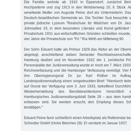
Die Familie wohnte ab 1910 in Eppendorf, zunächst Bei
Hochparterre und zog 1913 in den Woldsenweg 10, II. Stock. A
verwitwete Mutter von Auguste Peine dort als Untermieterin. D
Deutsch-Israelitischen Gemeinde an. Die Tochter Susi besuchte
private jüdische Lyzeum "Realschule für Mädchen von Dr. Jac
Johnsallee 33, in dem besonders Literatur und Kunst geförder
Privatschule 1931 aus wirtschaftlichen Gründen schließen musste,
vier Jahre die Privatschule von "Frl." Ria Wirth am Mittelweg 90.
Der Sohn Eduard hatte als Primus 1929 das Abitur an der Oberr
abgelegt, anschließend sieben Semester Rechtswissenschafte
Hamburg studiert und im November 1932 die 1. juristische Pr
Personalakte der Justizverwaltung wurde er noch am 7. März 1933 
Reichsverfassung und die Hamburger Verfassung vereidigt. Vier 
ihm Oberregierungsrat Dr. jur. Karl Rüther im Auft
Landesjustizverwaltung einen vorgedruckten Brief: "Hierdurch teile
auf Grund der Verfügung vom 3. Juni 1933, betreffend Durchfüh
Wiederherstellung des Berufsbeamtentums hinsichtlich
Hamburgisches Justizverwaltungsblatt Seite 28 – aus dem hambu
entlassen sind. Sie werden ersucht, den Empfang dieses Schr
bestätigen."
Eduard Peine fand schließlich einen Arbeitsplatz als Referendar b
Schindler GmbH (Hohe Bleichen 28). Er verstarb im Januar 1937.