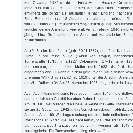
Zum 2. Januar 1934 wurde die Firma Robert Hirsch & Co liquidi
lebte nun von den Mieteinnahmen des Grundstücks Sillemstr
emigrierte die Tochter als Haushaltshilfe nach England, nachdem 
Firma Robinsohn nach 18 Monaten hatte abbrechen müssen. Der "
war die Entlassung der jüdischen Angestellten gefolgt. Aus diese
jegliche weitere Anstellung verwehrt. Am 2. Februar 1940 starb A
jährige Lina Graf, nach einem Sturz und komplizierten Beinbr
Krankenhaus.
Adolfs Bruder Kurt Peine (geb. 30.11.1887), ebenfalls Kaufman
Firma Eduard Peine & Co. (Fabrik von Kragen, Manschetten
Turnerstraße 10/16, u. a.1927 Colonnaden 17–19, u. a. 19
übernommen, in der seine Mutter noch 1933 als Prokuristi
eingetragen war. Er wohnte in dem geräumigen Haus seiner Schw
Ehemann Willy Simon (s. d.), ab 1919 unter der Anschrift Alsteru
der Villa Bellevue 34. Am 25. November 1936 emigrierte er in die 
Auch Adolf Peine und seine Frau zogen im Juni 1940 in die Bellev
nahmen sich sein Geschäftspartner Robert Hirsch und dessen Frau
Am 19. Juli 1942 wurden die Eheleute Peine ins Getto Theresienst
sie am 21. September 1942 in das Vernichtungslager Treblinka übe
Akte des Amtes für Wiedergutmachung und der darin enthaltenen
Internationalen Roten Kreuzes geht hervor, "daß der Transport 
als Todestransport anzusehen ist, d. h. weniger als 10% d
zurückgekehrt. Ein Todesnachweis liegt nicht vor."