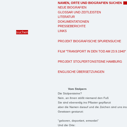
NAMEN, ORTE UND BIOGRAFIEN SUCHEN
NEUE BIOGRAFIEN
GLOSSAR UND ZEITLEISTEN
LITERATUR
DOKUMENTATIONEN
PRESSEBERICHTE
LINKS
PROJEKT BIOGRAFISCHE SPURENSUCHE
FILM "TRANSPORT IN DEN TOD AM 23.9.1940"
PROJEKT STOLPERTONSTEINE HAMBURG
ENGLISCHE ÜBERSETZUNGEN
Vom Stolpern
Die Stolpersteine?
Nein, an ihnen stößt niemand den Fuß
Sie sind ebenerdig ins Pflaster gepflanzt
aber die Namen darauf und die Zeichen sind uns ins
Gewissen gestanzt:
"geboren, deportiert, ermordet"
Und die Orte: