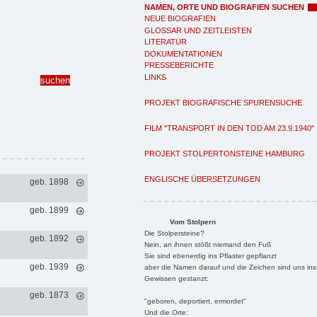
NAMEN, ORTE UND BIOGRAFIEN SUCHEN
NEUE BIOGRAFIEN
GLOSSAR UND ZEITLEISTEN
LITERATUR
DOKUMENTATIONEN
PRESSEBERICHTE
LINKS
PROJEKT BIOGRAFISCHE SPURENSUCHE
FILM "TRANSPORT IN DEN TOD AM 23.9.1940"
PROJEKT STOLPERTONSTEINE HAMBURG
ENGLISCHE ÜBERSETZUNGEN
geb. 1898
geb. 1899
Vom Stolpern
Die Stolpersteine?
geb. 1892
Nein, an ihnen stößt niemand den Fuß
Sie sind ebenerdig ins Pflaster gepflanzt
geb. 1939
aber die Namen darauf und die Zeichen sind uns ins
Gewissen gestanzt:
geb. 1873
"geboren, deportiert, ermordet"
Und die Orte: