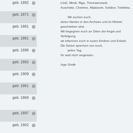
geb. 1892
Łódź, Minsk, Riga, Theresienstadt,
Auschwitz, Chelmno, Majdanek, Sobibor, Treblinka ..
geb. 1871
Wir suchen euch,
deren Namen in den Archiven und im Himmel
geb. 1881
geschrieben sind.
Wir begegnen euch an Orten der Angst und
Verfolgung,
geb. 1881
wir erkennen euch in euren Kindern und Enkeln.
Die Steine sprechen von euch,
geb. 1896
jeden Tag.
Ihr seid nicht vergessen.
geb. 1892
Inge Grolle
geb. 1909
geb. 1861
geb. 1869
geb. 1897
geb. 1902