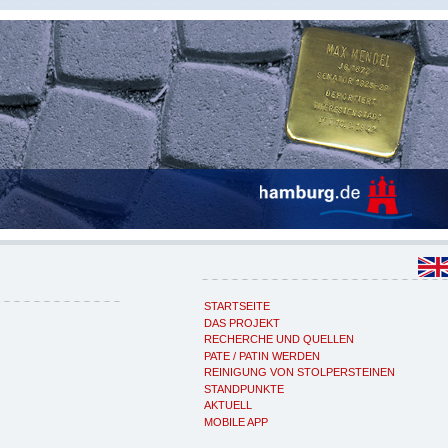
STARTSEITE
DAS PROJEKT
RECHERCHE UND QUELLEN
PATE / PATIN WERDEN
REINIGUNG VON STOLPERSTEINEN
STANDPUNKTE
AKTUELL
MOBILE APP