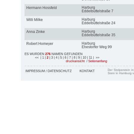
Harburg
Hermann Hossfeld
Eddelbüttelstraße 7
Harburg
Willi Milke
Eddelbüttelstraße 24
Harburg
Anna Zinke
Eddelbüttelstraße 35
Harburg
Robert Homeyer
Ehestorfer Weg 99
ES WURDEN
276
NAMEN GEFUNDEN
<<
| 1
|
2
| 3
| 4
| 5
| 6
| 7
| 8
| 9
| 10
| 11
| >>
druckansicht
/
Seitenanfang
Der Stolperstein i
IMPRESSUM / DATENSCHUTZ
KONTAKT
Stein in Hamburg v