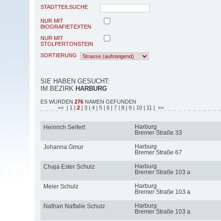
STADTTEILSUCHE
NUR MIT
BIOGRAFIETEXTEN
NUR MIT
STOLPERTONSTEIN
SORTIERUNG
SIE HABEN GESUCHT:
IM BEZIRK
HARBURG
ES WURDEN
276
NAMEN GEFUNDEN
<<
| 1
|
2
| 3
| 4
| 5
| 6
| 7
| 8
| 9
| 10
| 11
| >>
Harburg
Heinrich Seifert
Bremer Straße 33
Harburg
Johanna Gmur
Bremer Straße 67
Harburg
Chaja Ester Schulz
Bremer Straße 103 a
Harburg
Meier Schulz
Bremer Straße 103 a
Harburg
Nathan Naftalie Schulz
Bremer Straße 103 a