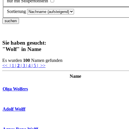
nur mit Stolpertonstein
Sortierung
Sie haben gesucht:
"Wolf"
in Name
Es wurden
100
Namen gefunden
<<
| 1
|
2
| 3
| 4
| 5
| >>
Name
Olga Wolfers
Adolf Wolff