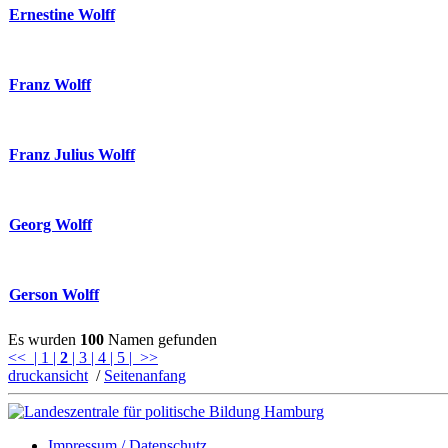
Ernestine Wolff
Franz Wolff
Franz Julius Wolff
Georg Wolff
Gerson Wolff
Es wurden
100
Namen gefunden
<<
| 1
|
2
| 3
| 4
| 5
| >>
druckansicht
/
Seitenanfang
Impressum / Datenschutz