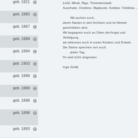
geb. 1921
Łódź, Minsk, Riga, Theresienstadt,
Auschwitz, Chelmno, Majdanek, Sobibor, Treblinka ..
geb. 1885
Wir suchen euch,
deren Namen in den Archiven und im Himmel
geb. 1867
geschrieben sind.
Wir begegnen euch an Orten der Angst und
Verfolgung,
geb. 1889
wir erkennen euch in euren Kindern und Enkeln.
Die Steine sprechen von euch,
geb. 1894
jeden Tag.
Ihr seid nicht vergessen.
geb. 1903
Inge Grolle
geb. 1899
geb. 1888
geb. 1898
geb. 1898
m
geb. 1893