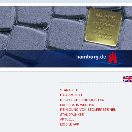
STARTSEITE
DAS PROJEKT
RECHERCHE UND QUELLEN
PATE / PATIN WERDEN
REINIGUNG VON STOLPERSTEINEN
STANDPUNKTE
AKTUELL
MOBILE APP