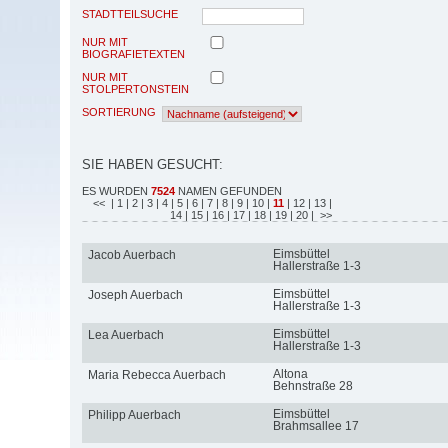
STADTTEILSUCHE
NUR MIT
BIOGRAFIETEXTEN
NUR MIT
STOLPERTONSTEIN
SORTIERUNG
SIE HABEN GESUCHT:
ES WURDEN
7524
NAMEN GEFUNDEN
<<
| 1
| 2
| 3
| 4
| 5
| 6
| 7
| 8
| 9
| 10
|
11
| 12
| 13
|
14
| 15
| 16
| 17
| 18
| 19
| 20
| >>
Eimsbüttel
Jacob Auerbach
Hallerstraße 1-3
Eimsbüttel
Joseph Auerbach
Hallerstraße 1-3
Eimsbüttel
Lea Auerbach
Hallerstraße 1-3
Altona
Maria Rebecca Auerbach
Behnstraße 28
Eimsbüttel
Philipp Auerbach
Brahmsallee 17