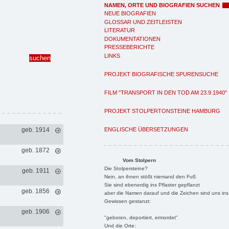
NAMEN, ORTE UND BIOGRAFIEN SUCHEN
NEUE BIOGRAFIEN
GLOSSAR UND ZEITLEISTEN
LITERATUR
DOKUMENTATIONEN
PRESSEBERICHTE
LINKS
PROJEKT BIOGRAFISCHE SPURENSUCHE
FILM "TRANSPORT IN DEN TOD AM 23.9.1940"
PROJEKT STOLPERTONSTEINE HAMBURG
ENGLISCHE ÜBERSETZUNGEN
geb. 1914
geb. 1872
Vom Stolpern
Die Stolpersteine?
geb. 1911
Nein, an ihnen stößt niemand den Fuß
Sie sind ebenerdig ins Pflaster gepflanzt
geb. 1856
aber die Namen darauf und die Zeichen sind uns ins
Gewissen gestanzt:
geb. 1906
"geboren, deportiert, ermordet"
Und die Orte: