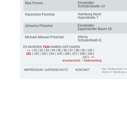
Eimsbüttel
Max Fromm
Schlüterstraße 14
Hamburg-Nord
Hannchen Fromme
Haynstraße 7
Eimsbüttel
Johanna Fröschel
Eppendorfer Baum 18
Altona
Michael Manuel Fröschel
Schulterblatt 41
ES WURDEN
7524
NAMEN GEFUNDEN
<<
| 91
| 92
| 93
| 94
| 95
| 96
| 97
| 98
| 99
| 100
|
101
| 102
| 103
| 104
| 105
| 106
| 107
| 108
| 109
|
110
| >>
druckansicht
/
Seitenanfang
Der Stolperstein i
IMPRESSUM / DATENSCHUTZ
KONTAKT
Stein in Hamburg v