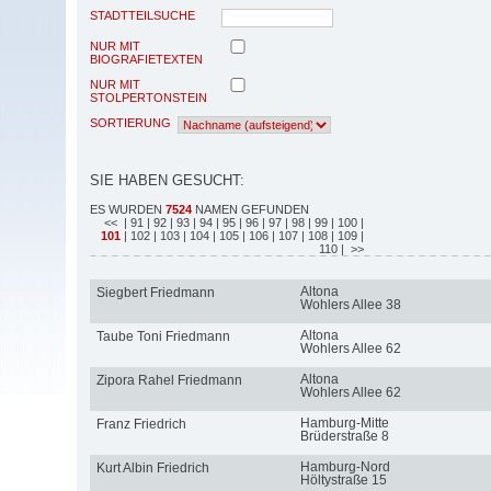
STADTTEILSUCHE
NUR MIT
BIOGRAFIETEXTEN
NUR MIT
STOLPERTONSTEIN
SORTIERUNG
SIE HABEN GESUCHT:
ES WURDEN
7524
NAMEN GEFUNDEN
<<
| 91
| 92
| 93
| 94
| 95
| 96
| 97
| 98
| 99
| 100
|
101
| 102
| 103
| 104
| 105
| 106
| 107
| 108
| 109
|
110
| >>
Altona
Siegbert Friedmann
Wohlers Allee 38
Altona
Taube Toni Friedmann
Wohlers Allee 62
Altona
Zipora Rahel Friedmann
Wohlers Allee 62
Hamburg-Mitte
Franz Friedrich
Brüderstraße 8
Hamburg-Nord
Kurt Albin Friedrich
Höltystraße 15