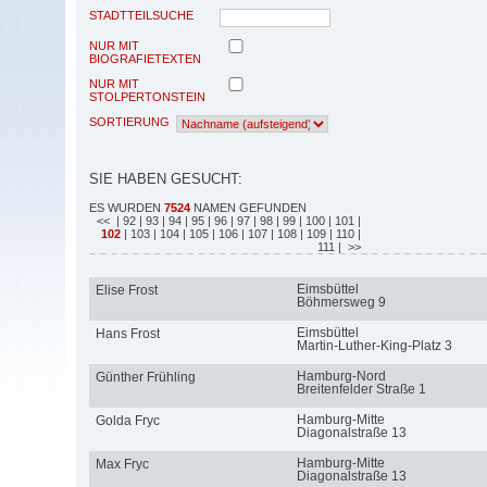
STADTTEILSUCHE
NUR MIT
BIOGRAFIETEXTEN
NUR MIT
STOLPERTONSTEIN
SORTIERUNG
SIE HABEN GESUCHT:
ES WURDEN
7524
NAMEN GEFUNDEN
<<
| 92
| 93
| 94
| 95
| 96
| 97
| 98
| 99
| 100
| 101
|
102
| 103
| 104
| 105
| 106
| 107
| 108
| 109
| 110
|
111
| >>
Eimsbüttel
Elise Frost
Böhmersweg 9
Eimsbüttel
Hans Frost
Martin-Luther-King-Platz 3
Hamburg-Nord
Günther Frühling
Breitenfelder Straße 1
Hamburg-Mitte
Golda Fryc
Diagonalstraße 13
Hamburg-Mitte
Max Fryc
Diagonalstraße 13