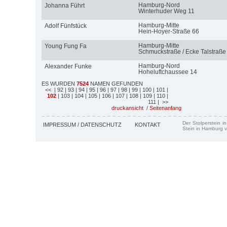
Hamburg-Nord
Johanna Führt
Winterhuder Weg 11
Hamburg-Mitte
Adolf Fünfstück
Hein-Hoyer-Straße 66
Hamburg-Mitte
Young Fung Fa
Schmuckstraße / Ecke Talstraße
Hamburg-Nord
Alexander Funke
Hoheluftchaussee 14
ES WURDEN
7524
NAMEN GEFUNDEN
<<
| 92
| 93
| 94
| 95
| 96
| 97
| 98
| 99
| 100
| 101
|
102
| 103
| 104
| 105
| 106
| 107
| 108
| 109
| 110
|
111
| >>
druckansicht
/
Seitenanfang
Der Stolperstein i
IMPRESSUM / DATENSCHUTZ
KONTAKT
Stein in Hamburg v