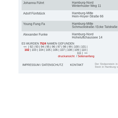
Hamburg-Nord
Johanna Führt
Winterhuder Weg 11
Hamburg-Mitte
Adolf Fünfstück
Hein-Hoyer-Straße 66
Hamburg-Mitte
Young Fung Fa
Schmuckstraße / Ecke Talstraße
Hamburg-Nord
Alexander Funke
Hoheluftchaussee 14
ES WURDEN
7524
NAMEN GEFUNDEN
<<
| 92
| 93
| 94
| 95
| 96
| 97
| 98
| 99
| 100
| 101
|
102
| 103
| 104
| 105
| 106
| 107
| 108
| 109
| 110
|
111
| >>
druckansicht
/
Seitenanfang
Der Stolperstein i
IMPRESSUM / DATENSCHUTZ
KONTAKT
Stein in Hamburg v