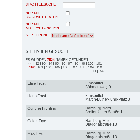
STADTTEILSUCHE
NUR MIT
BIOGRAFIETEXTEN
NUR MIT
STOLPERTONSTEIN
SORTIERUNG
SIE HABEN GESUCHT:
ES WURDEN
7524
NAMEN GEFUNDEN
<<
| 92
| 93
| 94
| 95
| 96
| 97
| 98
| 99
| 100
| 101
|
102
| 103
| 104
| 105
| 106
| 107
| 108
| 109
| 110
|
111
| >>
Eimsbüttel
Elise Frost
Böhmersweg 9
Eimsbüttel
Hans Frost
Martin-Luther-King-Platz 3
Hamburg-Nord
Günther Frühling
Breitenfelder Straße 1
Hamburg-Mitte
Golda Fryc
Diagonalstraße 13
Hamburg-Mitte
Max Fryc
Diagonalstraße 13