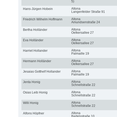
5)
Altona
Hans-Jürgen Hobein
Langenfelder Straße 91
Altona
Friedrich Wilhelm Hoffmann
Amundsenstraße 24
Altona
Bertha Holländer
Oelkersallee 27
Altona
Eva Holländer
Oelkersallee 27
Altona
Harriet Hollander
Palmaille 19
Altona
Hermann Holländer
Oelkersallee 27
Altona
Jesaias Gotthelf Hollander
Palmaille 19
Altona
Jenta Honig
Schnellstraße 22
Altona
Osias Leib Honig
Schnellstraße 22
Altona
Willi Honig
Schnellstraße 22
Altona
Alfons Höpfner
Bartelsstraße 10