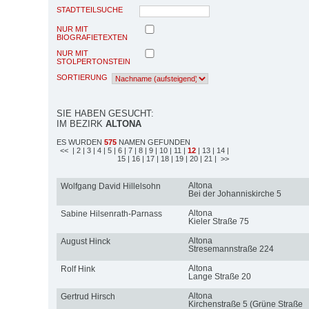
STADTTEILSUCHE
NUR MIT
BIOGRAFIETEXTEN
NUR MIT
STOLPERTONSTEIN
SORTIERUNG
SIE HABEN GESUCHT:
IM BEZIRK
ALTONA
ES WURDEN
575
NAMEN GEFUNDEN
<<
| 2
| 3
| 4
| 5
| 6
| 7
| 8
| 9
| 10
| 11
|
12
| 13
| 14
|
15
| 16
| 17
| 18
| 19
| 20
| 21
| >>
Altona
Wolfgang David Hillelsohn
Bei der Johanniskirche 5
Altona
Sabine Hilsenrath-Parnass
Kieler Straße 75
Altona
August Hinck
Stresemannstraße 224
Altona
Rolf Hink
Lange Straße 20
Altona
Gertrud Hirsch
Kirchenstraße 5 (Grüne Straße