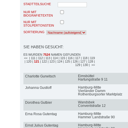
STADTTEILSUCHE
NUR MIT
BIOGRAFIETEXTEN
NUR MIT
STOLPERTONSTEIN
SORTIERUNG
SIE HABEN GESUCHT:
ES WURDEN
7524
NAMEN GEFUNDEN
<<
| 111
| 112
| 113
| 114
| 115
| 116
| 117
| 118
| 119
| 120
|
121
| 122
| 123
| 124
| 125
| 126
| 127
| 128
|
129
| 130
| >>
Eimsbüttel
Charlotte Gurwitsch
Hartungstraße 9 11
Hamburg-Mitte
Johanna Gustloff
Vierländer Damm
Rothenburgsorter Marktplatz
Wandsbek
Dorothea Gutbier
Conventstraße 12
Hamburg-Mitte
Erna Rosa Gutentag
Hammer Landstraße 90
Hamburg-Mitte
Ernst Julius Gutentag