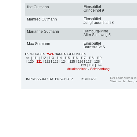
Eimsbüttel
Ilse Gutmann
Grindelhof 9
Eimsbüttel
Manfred Gutmann
Jungfrauenthal 28
Hamburg-Mitte
Marianne Gutmann
Alter Steinweg 5
Eimsbüttel
Max Gutmann
Bornstraße 6
ES WURDEN
7524
NAMEN GEFUNDEN
<<
| 111
| 112
| 113
| 114
| 115
| 116
| 117
| 118
| 119
| 120
|
121
| 122
| 123
| 124
| 125
| 126
| 127
| 128
|
129
| 130
| >>
druckansicht
/
Seitenanfang
Der Stolperstein i
IMPRESSUM / DATENSCHUTZ
KONTAKT
Stein in Hamburg v