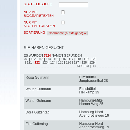
STADTTEILSUCHE
NUR MIT
BIOGRAFIETEXTEN
NUR MIT
STOLPERTONSTEIN
SORTIERUNG
SIE HABEN GESUCHT:
ES WURDEN
7524
NAMEN GEFUNDEN
<<
| 112
| 113
| 114
| 115
| 116
| 117
| 118
| 119
| 120
| 121
|
122
| 123
| 124
| 125
| 126
| 127
| 128
| 129
|
130
| 131
| >>
Eimsbüttel
Rosa Gutmann
Jungfrauenthal 28
Eimsbüttel
Walter Gutmann
Hellkamp 39
Hamburg-Mitte
Walter Gutmann
Horner Weg 25
Hamburg-Nord
Dora Guttentag
Abendrothsweg 19
Hamburg-Nord
Ella Guttentag
Abendrothsweg 19