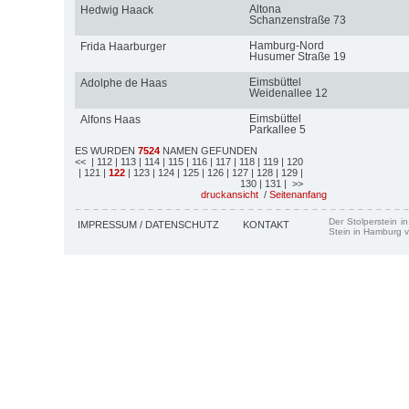
Altona
Hedwig Haack
Schanzenstraße 73
Hamburg-Nord
Frida Haarburger
Husumer Straße 19
Eimsbüttel
Adolphe de Haas
Weidenallee 12
Eimsbüttel
Alfons Haas
Parkallee 5
ES WURDEN
7524
NAMEN GEFUNDEN
<<
| 112
| 113
| 114
| 115
| 116
| 117
| 118
| 119
| 120
| 121
|
122
| 123
| 124
| 125
| 126
| 127
| 128
| 129
|
130
| 131
| >>
druckansicht
/
Seitenanfang
Der Stolperstein i
IMPRESSUM / DATENSCHUTZ
KONTAKT
Stein in Hamburg v