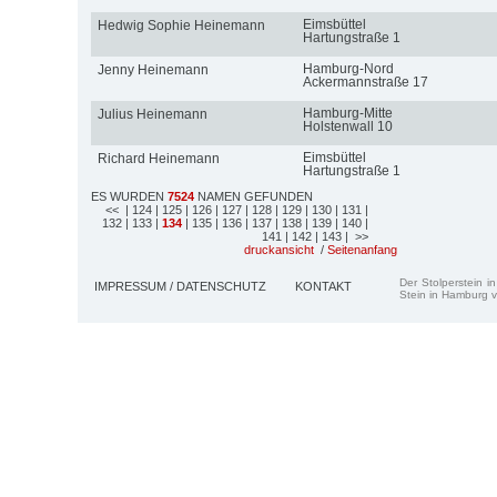
Eimsbüttel
Hedwig Sophie Heinemann
Hartungstraße 1
Hamburg-Nord
Jenny Heinemann
Ackermannstraße 17
Hamburg-Mitte
Julius Heinemann
Holstenwall 10
Eimsbüttel
Richard Heinemann
Hartungstraße 1
ES WURDEN
7524
NAMEN GEFUNDEN
<<
| 124
| 125
| 126
| 127
| 128
| 129
| 130
| 131
|
132
| 133
|
134
| 135
| 136
| 137
| 138
| 139
| 140
|
141
| 142
| 143
| >>
druckansicht
/
Seitenanfang
Der Stolperstein i
IMPRESSUM / DATENSCHUTZ
KONTAKT
Stein in Hamburg v