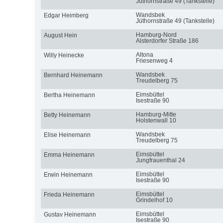
Jüthornstraße 49 (Tankstelle)
Wandsbek
Edgar Heimberg
Jüthornstraße 49 (Tankstelle)
Hamburg-Nord
August Hein
Alsterdorfer Straße 186
Altona
Willy Heinecke
Friesenweg 4
Wandsbek
Bernhard Heinemann
Treudelberg 75
Eimsbüttel
Bertha Heinemann
Isestraße 90
Hamburg-Mitte
Betty Heinemann
Holstenwall 10
Wandsbek
Elise Heinemann
Treudelberg 75
Eimsbüttel
Emma Heinemann
Jungfrauenthal 24
Eimsbüttel
Erwin Heinemann
Isestraße 90
Eimsbüttel
Frieda Heinemann
Grindelhof 10
Eimsbüttel
Gustav Heinemann
Isestraße 90