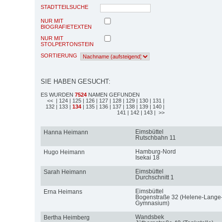
STADTTEILSUCHE
NUR MIT
BIOGRAFIETEXTEN
NUR MIT
STOLPERTONSTEIN
SORTIERUNG
SIE HABEN GESUCHT:
ES WURDEN
7524
NAMEN GEFUNDEN
<<
| 124
| 125
| 126
| 127
| 128
| 129
| 130
| 131
|
132
| 133
|
134
| 135
| 136
| 137
| 138
| 139
| 140
|
141
| 142
| 143
| >>
Eimsbüttel
Hanna Heimann
Rutschbahn 11
Hamburg-Nord
Hugo Heimann
Isekai 18
Eimsbüttel
Sarah Heimann
Durchschnitt 1
Eimsbüttel
Erna Heimans
Bogenstraße 32 (Helene-Lange
Gymnasium)
Wandsbek
Bertha Heimberg