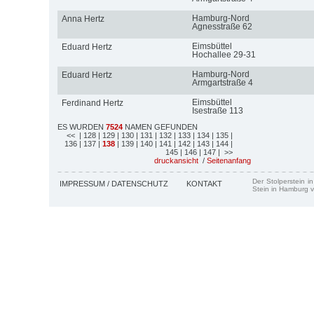
Hamburg-Nord
Anna Hertz
Agnesstraße 62
Eimsbüttel
Eduard Hertz
Hochallee 29-31
Hamburg-Nord
Eduard Hertz
Armgartstraße 4
Eimsbüttel
Ferdinand Hertz
Isestraße 113
ES WURDEN
7524
NAMEN GEFUNDEN
<<
| 128
| 129
| 130
| 131
| 132
| 133
| 134
| 135
|
136
| 137
|
138
| 139
| 140
| 141
| 142
| 143
| 144
|
145
| 146
| 147
| >>
druckansicht
/
Seitenanfang
Der Stolperstein i
IMPRESSUM / DATENSCHUTZ
KONTAKT
Stein in Hamburg v