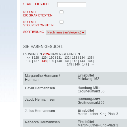
STADTTEILSUCHE
NUR MIT
BIOGRAFIETEXTEN
NUR MIT
STOLPERTONSTEIN
SORTIERUNG
SIE HABEN GESUCHT:
ES WURDEN
7524
NAMEN GEFUNDEN
<<
| 128
| 129
| 130
| 131
| 132
| 133
| 134
| 135
|
136
| 137
|
138
| 139
| 140
| 141
| 142
| 143
| 144
|
145
| 146
| 147
| >>
Eimsbüttel
Margarethe Hermann /
Mittelweg 162
Herrmann
Hamburg-Mitte
David Hermannsen
Großneumarkt 56
Hamburg-Mitte
Jacob Hermannsen
Großneumarkt 56
Eimsbüttel
Julius Hermannsen
Martin-Luther-King-Platz 3
Eimsbüttel
Rebecca Hermannsen
Martin-Luther-King-Platz 3