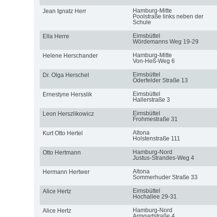
Hamburg-Mitte
Jean Ignatz Herr
Poolstraße links neben der
Schule
Eimsbüttel
Ella Herre
Wördemanns Weg 19-29
Hamburg-Mitte
Helene Herschander
Von-Heß-Weg 6
Eimsbüttel
Dr. Olga Herschel
Oderfelder Straße 13
Eimsbüttel
Ernestyne Hersslik
Hallerstraße 3
Eimsbüttel
Leon Herszlikowicz
Frohmestraße 31
Altona
Kurt Otto Hertel
Holstenstraße 111
Hamburg-Nord
Otto Hertmann
Justus-Strandes-Weg 4
Altona
Hermann Hertwer
Sommerhuder Straße 33
Eimsbüttel
Alice Hertz
Hochallee 29-31
Hamburg-Nord
Alice Hertz
Armgartstraße 4