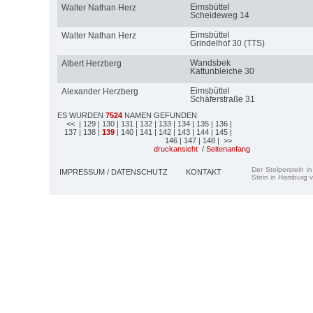
Eimsbüttel
Walter Nathan Herz
Scheideweg 14
Eimsbüttel
Walter Nathan Herz
Grindelhof 30 (TTS)
Wandsbek
Albert Herzberg
Kattunbleiche 30
Eimsbüttel
Alexander Herzberg
Schäferstraße 31
ES WURDEN
7524
NAMEN GEFUNDEN
<<
| 129
| 130
| 131
| 132
| 133
| 134
| 135
| 136
|
137
| 138
|
139
| 140
| 141
| 142
| 143
| 144
| 145
|
146
| 147
| 148
| >>
druckansicht
/
Seitenanfang
Der Stolperstein i
IMPRESSUM / DATENSCHUTZ
KONTAKT
Stein in Hamburg v