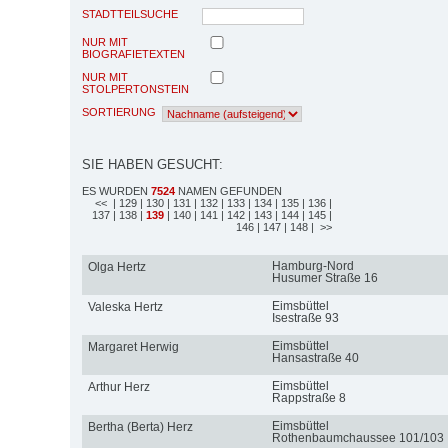
STADTTEILSUCHE
NUR MIT
BIOGRAFIETEXTEN
NUR MIT
STOLPERTONSTEIN
SORTIERUNG
SIE HABEN GESUCHT:
ES WURDEN
7524
NAMEN GEFUNDEN
<<
| 129
| 130
| 131
| 132
| 133
| 134
| 135
| 136
|
137
| 138
|
139
| 140
| 141
| 142
| 143
| 144
| 145
|
146
| 147
| 148
| >>
Hamburg-Nord
Olga Hertz
Husumer Straße 16
Eimsbüttel
Valeska Hertz
Isestraße 93
Eimsbüttel
Margaret Herwig
Hansastraße 40
Eimsbüttel
Arthur Herz
Rappstraße 8
Eimsbüttel
Bertha (Berta) Herz
Rothenbaumchaussee 101/103