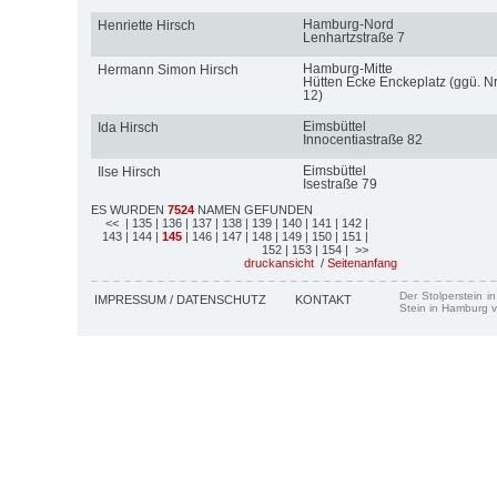
Hamburg-Nord
Henriette Hirsch
Lenhartzstraße 7
Hamburg-Mitte
Hermann Simon Hirsch
Hütten Ecke Enckeplatz (ggü. Nr
12)
Eimsbüttel
Ida Hirsch
Innocentiastraße 82
Eimsbüttel
Ilse Hirsch
Isestraße 79
ES WURDEN
7524
NAMEN GEFUNDEN
<<
| 135
| 136
| 137
| 138
| 139
| 140
| 141
| 142
|
143
| 144
|
145
| 146
| 147
| 148
| 149
| 150
| 151
|
152
| 153
| 154
| >>
druckansicht
/
Seitenanfang
Der Stolperstein i
IMPRESSUM / DATENSCHUTZ
KONTAKT
Stein in Hamburg v