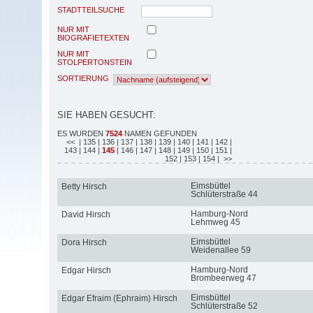
STADTTEILSUCHE
NUR MIT
BIOGRAFIETEXTEN
NUR MIT
STOLPERTONSTEIN
SORTIERUNG
SIE HABEN GESUCHT:
ES WURDEN
7524
NAMEN GEFUNDEN
<<
| 135
| 136
| 137
| 138
| 139
| 140
| 141
| 142
|
143
| 144
|
145
| 146
| 147
| 148
| 149
| 150
| 151
|
152
| 153
| 154
| >>
Eimsbüttel
Betty Hirsch
Schlüterstraße 44
Hamburg-Nord
David Hirsch
Lehmweg 45
Eimsbüttel
Dora Hirsch
Weidenallee 59
Hamburg-Nord
Edgar Hirsch
Brombeerweg 47
Eimsbüttel
Edgar Efraim (Ephraim) Hirsch
Schlüterstraße 52