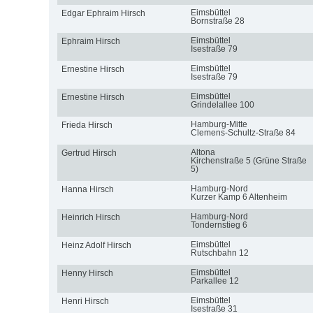
Eimsbüttel
Edgar Ephraim Hirsch
Bornstraße 28
Eimsbüttel
Ephraim Hirsch
Isestraße 79
Eimsbüttel
Ernestine Hirsch
Isestraße 79
Eimsbüttel
Ernestine Hirsch
Grindelallee 100
Hamburg-Mitte
Frieda Hirsch
Clemens-Schultz-Straße 84
Altona
Gertrud Hirsch
Kirchenstraße 5 (Grüne Straße
5)
Hamburg-Nord
Hanna Hirsch
Kurzer Kamp 6 Altenheim
Hamburg-Nord
Heinrich Hirsch
Tondernstieg 6
Eimsbüttel
Heinz Adolf Hirsch
Rutschbahn 12
Eimsbüttel
Henny Hirsch
Parkallee 12
Eimsbüttel
Henri Hirsch
Isestraße 31