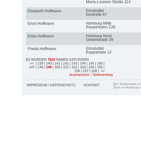
Maria-Louisen-Straße 114
Eimsbüttel
Elisabeth Hoffmann
Isestraße 67
Hamburg-Mitte
Erich Hoffmann
Reeperbahn 139
Hamburg-Nord
Erika Hoffmann
Geibelstraße 39
Eimsbüttel
Frieda Hoffmann
Rappstraße 13
ES WURDEN
7524
NAMEN GEFUNDEN
<<
| 139
| 140
| 141
| 142
| 143
| 144
| 145
| 146
|
147
| 148
|
149
| 150
| 151
| 152
| 153
| 154
| 155
|
156
| 157
| 158
| >>
druckansicht
/
Seitenanfang
Der Stolperstein i
IMPRESSUM / DATENSCHUTZ
KONTAKT
Stein in Hamburg v