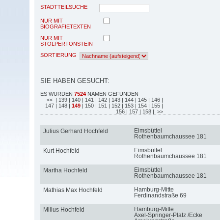
STADTTEILSUCHE
NUR MIT
BIOGRAFIETEXTEN
NUR MIT
STOLPERTONSTEIN
SORTIERUNG
SIE HABEN GESUCHT:
ES WURDEN
7524
NAMEN GEFUNDEN
<<
| 139
| 140
| 141
| 142
| 143
| 144
| 145
| 146
|
147
| 148
|
149
| 150
| 151
| 152
| 153
| 154
| 155
|
156
| 157
| 158
| >>
Eimsbüttel
Julius Gerhard Hochfeld
Rothenbaumchaussee 181
Eimsbüttel
Kurt Hochfeld
Rothenbaumchaussee 181
Eimsbüttel
Martha Hochfeld
Rothenbaumchaussee 181
Hamburg-Mitte
Mathias Max Hochfeld
Ferdinandstraße 69
Hamburg-Mitte
Milius Hochfeld
Axel-Springer-Platz /Ecke