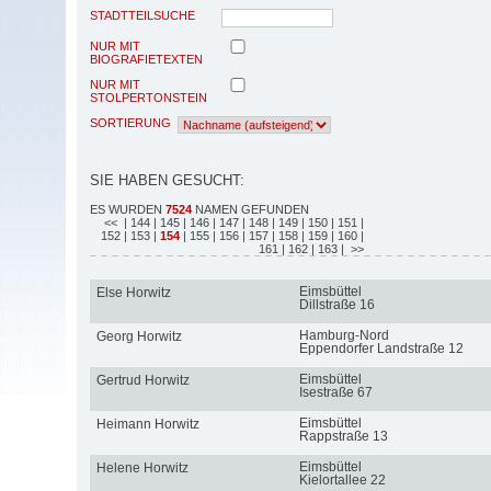
STADTTEILSUCHE
NUR MIT
BIOGRAFIETEXTEN
NUR MIT
STOLPERTONSTEIN
SORTIERUNG
SIE HABEN GESUCHT:
ES WURDEN
7524
NAMEN GEFUNDEN
<<
| 144
| 145
| 146
| 147
| 148
| 149
| 150
| 151
|
152
| 153
|
154
| 155
| 156
| 157
| 158
| 159
| 160
|
161
| 162
| 163
| >>
Eimsbüttel
Else Horwitz
Dillstraße 16
Hamburg-Nord
Georg Horwitz
Eppendorfer Landstraße 12
Eimsbüttel
Gertrud Horwitz
Isestraße 67
Eimsbüttel
Heimann Horwitz
Rappstraße 13
Eimsbüttel
Helene Horwitz
Kielortallee 22