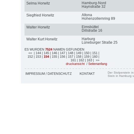
Hamburg-Nord
Selma Horwitz
Haynstraße 32
Altona
Siegfried Horwitz
Hohenzollernring 89
Eimsbüttel
Walter Horwitz
Dillstraße 16
Harburg
Walter Kurt Horwitz
Lüneburger Straße 25
ES WURDEN
7524
NAMEN GEFUNDEN
<<
| 144
| 145
| 146
| 147
| 148
| 149
| 150
| 151
|
152
| 153
|
154
| 155
| 156
| 157
| 158
| 159
| 160
|
161
| 162
| 163
| >>
druckansicht
/
Seitenanfang
Der Stolperstein i
IMPRESSUM / DATENSCHUTZ
KONTAKT
Stein in Hamburg v