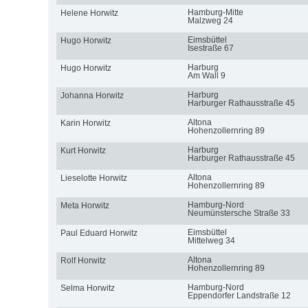
Hamburg-Mitte
Helene Horwitz
Malzweg 24
Eimsbüttel
Hugo Horwitz
Isestraße 67
Harburg
Hugo Horwitz
Am Wall 9
Harburg
Johanna Horwitz
Harburger Rathausstraße 45
Altona
Karin Horwitz
Hohenzollernring 89
Harburg
Kurt Horwitz
Harburger Rathausstraße 45
Altona
Lieselotte Horwitz
Hohenzollernring 89
Hamburg-Nord
Meta Horwitz
Neumünstersche Straße 33
Eimsbüttel
Paul Eduard Horwitz
Mittelweg 34
Altona
Rolf Horwitz
Hohenzollernring 89
Hamburg-Nord
Selma Horwitz
Eppendorfer Landstraße 12