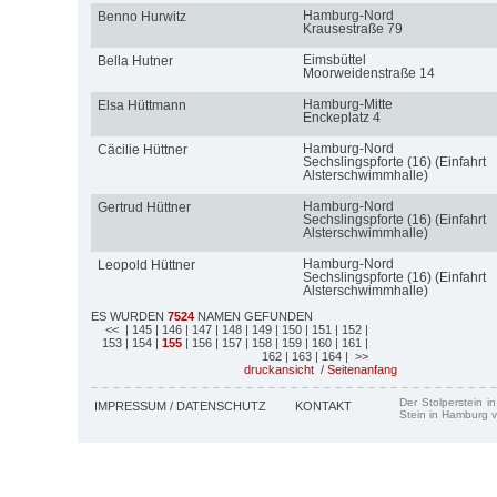
Hamburg-Nord
Benno Hurwitz
Krausestraße 79
Eimsbüttel
Bella Hutner
Moorweidenstraße 14
Hamburg-Mitte
Elsa Hüttmann
Enckeplatz 4
Hamburg-Nord
Cäcilie Hüttner
Sechslingspforte (16) (Einfahrt
Alsterschwimmhalle)
Hamburg-Nord
Gertrud Hüttner
Sechslingspforte (16) (Einfahrt
Alsterschwimmhalle)
Hamburg-Nord
Leopold Hüttner
Sechslingspforte (16) (Einfahrt
Alsterschwimmhalle)
ES WURDEN
7524
NAMEN GEFUNDEN
<<
| 145
| 146
| 147
| 148
| 149
| 150
| 151
| 152
|
153
| 154
|
155
| 156
| 157
| 158
| 159
| 160
| 161
|
162
| 163
| 164
| >>
druckansicht
/
Seitenanfang
Der Stolperstein i
IMPRESSUM / DATENSCHUTZ
KONTAKT
Stein in Hamburg v