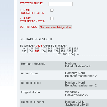
STADTTEILSUCHE
NUR MIT
BIOGRAFIETEXTEN
NUR MIT
STOLPERTONSTEIN
SORTIERUNG
SIE HABEN GESUCHT:
ES WURDEN
7524
NAMEN GEFUNDEN
<<
| 145
| 146
| 147
| 148
| 149
| 150
| 151
| 152
|
153
| 154
|
155
| 156
| 157
| 158
| 159
| 160
| 161
|
162
| 163
| 164
| >>
Harburg
Hermann Hossfeld
Eddelbüttelstraße 7
Hamburg-Nord
Annie Höxter
Beim Andreasbrunnen 2
Hamburg-Nord
Berthold Höxter
Beim Andreasbrunnen 2
Wandsbek
Irmgard Hrabe
Conventstraße 27
Hamburg-Mitte
Helmuth Hübener
Sachsenstraße 18