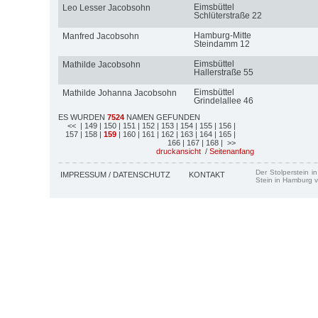
Eimsbüttel
Leo Lesser Jacobsohn
Schlüterstraße 22
Hamburg-Mitte
Manfred Jacobsohn
Steindamm 12
Eimsbüttel
Mathilde Jacobsohn
Hallerstraße 55
Eimsbüttel
Mathilde Johanna Jacobsohn
Grindelallee 46
ES WURDEN
7524
NAMEN GEFUNDEN
<<
| 149
| 150
| 151
| 152
| 153
| 154
| 155
| 156
|
157
| 158
|
159
| 160
| 161
| 162
| 163
| 164
| 165
|
166
| 167
| 168
| >>
druckansicht
/
Seitenanfang
Der Stolperstein i
IMPRESSUM / DATENSCHUTZ
KONTAKT
Stein in Hamburg v