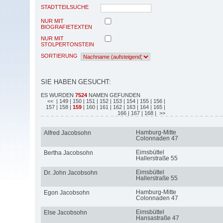
STADTTEILSUCHE
NUR MIT
BIOGRAFIETEXTEN
NUR MIT
STOLPERTONSTEIN
SORTIERUNG
SIE HABEN GESUCHT:
ES WURDEN
7524
NAMEN GEFUNDEN
<<
| 149
| 150
| 151
| 152
| 153
| 154
| 155
| 156
|
157
| 158
|
159
| 160
| 161
| 162
| 163
| 164
| 165
|
166
| 167
| 168
| >>
Hamburg-Mitte
Alfred Jacobsohn
Colonnaden 47
Eimsbüttel
Bertha Jacobsohn
Hallerstraße 55
Eimsbüttel
Dr. John Jacobsohn
Hallerstraße 55
Hamburg-Mitte
Egon Jacobsohn
Colonnaden 47
Eimsbüttel
Else Jacobsohn
Hansastraße 47