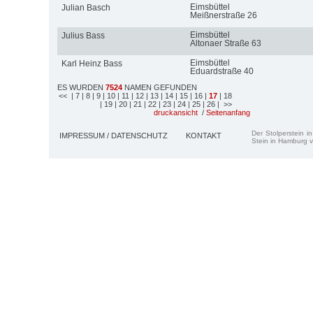
Eimsbüttel
Julian Basch
Meißnerstraße 26
Eimsbüttel
Julius Bass
Altonaer Straße 63
Eimsbüttel
Karl Heinz Bass
Eduardstraße 40
ES WURDEN
7524
NAMEN GEFUNDEN
<<
| 7
| 8
| 9
| 10
| 11
| 12
| 13
| 14
| 15
| 16
|
17
| 18
| 19
| 20
| 21
| 22
| 23
| 24
| 25
| 26
| >>
druckansicht
/
Seitenanfang
Der Stolperstein i
IMPRESSUM / DATENSCHUTZ
KONTAKT
Stein in Hamburg v