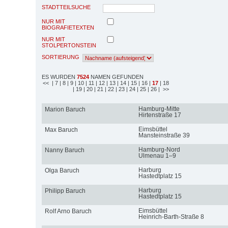
STADTTEILSUCHE
NUR MIT
BIOGRAFIETEXTEN
NUR MIT
STOLPERTONSTEIN
SORTIERUNG
ES WURDEN
7524
NAMEN GEFUNDEN
<<
| 7
| 8
| 9
| 10
| 11
| 12
| 13
| 14
| 15
| 16
|
17
| 18
| 19
| 20
| 21
| 22
| 23
| 24
| 25
| 26
| >>
Hamburg-Mitte
Marion Baruch
Hirtenstraße 17
Eimsbüttel
Max Baruch
Mansteinstraße 39
Hamburg-Nord
Nanny Baruch
Ulmenau 1–9
Harburg
Olga Baruch
Hastedtplatz 15
Harburg
Philipp Baruch
Hastedtplatz 15
Eimsbüttel
Rolf Arno Baruch
Heinrich-Barth-Straße 8