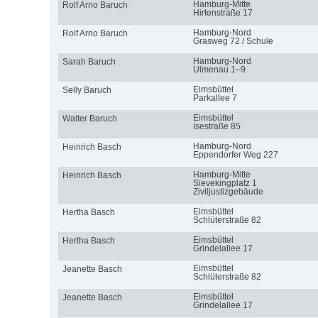
Hamburg-Mitte
Rolf Arno Baruch
Hirtenstraße 17
Hamburg-Nord
Rolf Arno Baruch
Grasweg 72 / Schule
Hamburg-Nord
Sarah Baruch
Ulmenau 1–9
Eimsbüttel
Selly Baruch
Parkallee 7
Eimsbüttel
Walter Baruch
Isestraße 85
Hamburg-Nord
Heinrich Basch
Eppendorfer Weg 227
Hamburg-Mitte
Heinrich Basch
Sievekingplatz 1
Ziviljustizgebäude
Eimsbüttel
Hertha Basch
Schlüterstraße 82
Eimsbüttel
Hertha Basch
Grindelallee 17
Eimsbüttel
Jeanette Basch
Schlüterstraße 82
Eimsbüttel
Jeanette Basch
Grindelallee 17