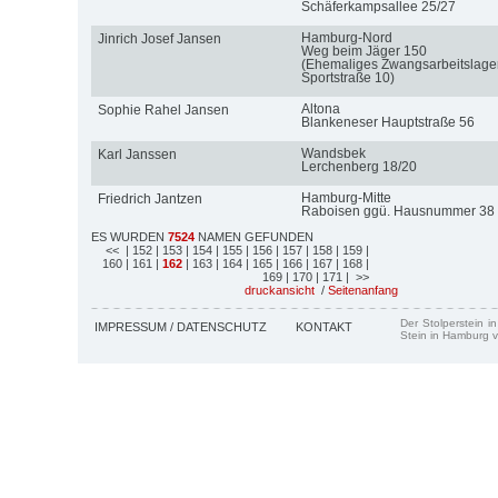
Schäferkampsallee 25/27
Hamburg-Nord
Jinrich Josef Jansen
Weg beim Jäger 150
(Ehemaliges Zwangsarbeitslage
Sportstraße 10)
Altona
Sophie Rahel Jansen
Blankeneser Hauptstraße 56
Wandsbek
Karl Janssen
Lerchenberg 18/20
Hamburg-Mitte
Friedrich Jantzen
Raboisen ggü. Hausnummer 38
ES WURDEN
7524
NAMEN GEFUNDEN
<<
| 152
| 153
| 154
| 155
| 156
| 157
| 158
| 159
|
160
| 161
|
162
| 163
| 164
| 165
| 166
| 167
| 168
|
169
| 170
| 171
| >>
druckansicht
/
Seitenanfang
Der Stolperstein i
IMPRESSUM / DATENSCHUTZ
KONTAKT
Stein in Hamburg v