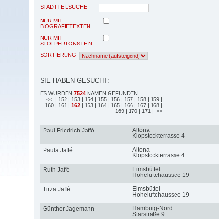
STADTTEILSUCHE
NUR MIT
BIOGRAFIETEXTEN
NUR MIT
STOLPERTONSTEIN
SORTIERUNG
SIE HABEN GESUCHT:
ES WURDEN
7524
NAMEN GEFUNDEN
<<
| 152
| 153
| 154
| 155
| 156
| 157
| 158
| 159
|
160
| 161
|
162
| 163
| 164
| 165
| 166
| 167
| 168
|
169
| 170
| 171
| >>
Altona
Paul Friedrich Jaffé
Klopstockterrasse 4
Altona
Paula Jaffé
Klopstockterrasse 4
Eimsbüttel
Ruth Jaffé
Hoheluftchaussee 19
Eimsbüttel
Tirza Jaffé
Hoheluftchaussee 19
Hamburg-Nord
Günther Jagemann
Starstraße 9