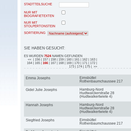
STADTTEILSUCHE
NUR MIT
BIOGRAFIETEXTEN
NUR MIT
STOLPERTONSTEIN
SORTIERUNG
SIE HABEN GESUCHT:
ES WURDEN
7524
NAMEN GEFUNDEN
<<
| 156
| 157
| 158
| 159
| 160
| 161
| 162
| 163
|
164
| 165
|
166
| 167
| 168
| 169
| 170
| 171
| 172
|
173
| 174
| 175
| >>
Eimsbüttel
Emma Josephs
Rothenbaumchaussee 217
Hamburg-Nord
Gidel Julie Josephs
Hudtwalckerstraße 28
(Hudtwalkertwiete 4)
Hamburg-Nord
Hannah Josephs
Hudtwalckerstraße 28
(Hudtwalkertwiete 4)
Eimsbüttel
Siegfried Josephs
Rothenbaumchaussee 217