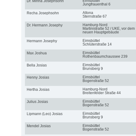
Eimsbüttel
Dr. Minna Josephsohn
Jungfrauenthal 6
Altona
Recha Josephsohn
Sternstraße 67
Hamburg-Nord
Dr. Hermann Josephy
Martinistraße 52 / UKE, vor dem
neuen Hauptgebäude
Eimsbüttel
Hermann Josephy
Schlüterstraße 14
Eimsbüttel
Max Joshua
Rothenbaumchaussee 239
Eimsbüttel
Bella Josias
Brunsberg 9
Eimsbüttel
Henny Josias
Bogenstraße 52
Hamburg-Nord
Hertha Josias
Breitenfelder Straße 44
Eimsbüttel
Julius Josias
Bogenstraße 52
Eimsbüttel
Lipmann (Leo) Josias
Brunsberg 9
Eimsbüttel
Mendel Josias
Bogenstraße 52