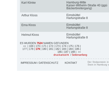
Hamburg-Mitte
Karl Klinke
Kaiser-Wilhelm-Straße 40 (ggü
Bäckerbreitergang)
Eimsbüttel
Arthur Kloss
Hartungstraße 8
Eimsbüttel
Erna Kloss
Hartungstraße 8
Eimsbüttel
Helmut Kloss
Hartungstraße 8
ES WURDEN
7524
NAMEN GEFUNDEN
<<
| 169
| 170
| 171
| 172
| 173
| 174
| 175
| 176
|
177
| 178
|
179
| 180
| 181
| 182
| 183
| 184
| 185
|
186
| 187
| 188
| >>
druckansicht
/
Seitenanfang
Der Stolperstein i
IMPRESSUM / DATENSCHUTZ
KONTAKT
Stein in Hamburg v