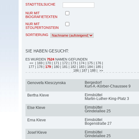
STADTTEILSUCHE
NUR MIT
BIOGRAFIETEXTEN
NUR MIT
STOLPERTONSTEIN
SORTIERUNG
SIE HABEN GESUCHT:
ES WURDEN
7524
NAMEN GEFUNDEN
<<
| 169
| 170
| 171
| 172
| 173
| 174
| 175
| 176
|
177
| 178
|
179
| 180
| 181
| 182
| 183
| 184
| 185
|
186
| 187
| 188
| >>
Bergedorf
Genovefa Klesczynska
Kurt-A.-Körber-Chaussee 9
Eimsbüttel
Bertha Kleve
Martin-Luther-King-Platz 3
Eimsbüttel
Else Kleve
Grindelallee 25
Eimsbüttel
Erna Kleve
Bogenstraße 27
Eimsbüttel
Josef Kleve
Grindelallee 25