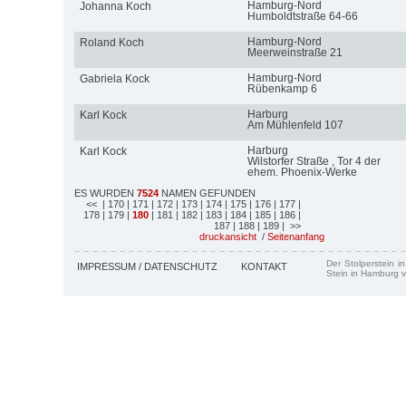
Hamburg-Nord
Johanna Koch
Humboldtstraße 64-66
Hamburg-Nord
Roland Koch
Meerweinstraße 21
Hamburg-Nord
Gabriela Kock
Rübenkamp 6
Harburg
Karl Kock
Am Mühlenfeld 107
Harburg
Karl Kock
Wilstorfer Straße , Tor 4 der
ehem. Phoenix-Werke
ES WURDEN
7524
NAMEN GEFUNDEN
<<
| 170
| 171
| 172
| 173
| 174
| 175
| 176
| 177
|
178
| 179
|
180
| 181
| 182
| 183
| 184
| 185
| 186
|
187
| 188
| 189
| >>
druckansicht
/
Seitenanfang
Der Stolperstein i
IMPRESSUM / DATENSCHUTZ
KONTAKT
Stein in Hamburg v