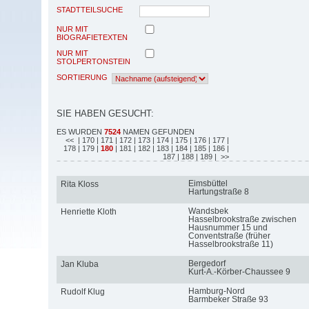
STADTTEILSUCHE
NUR MIT
BIOGRAFIETEXTEN
NUR MIT
STOLPERTONSTEIN
SORTIERUNG
SIE HABEN GESUCHT:
ES WURDEN
7524
NAMEN GEFUNDEN
<<
| 170
| 171
| 172
| 173
| 174
| 175
| 176
| 177
|
178
| 179
|
180
| 181
| 182
| 183
| 184
| 185
| 186
|
187
| 188
| 189
| >>
Eimsbüttel
Rita Kloss
Hartungstraße 8
Wandsbek
Henriette Kloth
Hasselbrookstraße zwischen
Hausnummer 15 und
Conventstraße (früher
Hasselbrookstraße 11)
Bergedorf
Jan Kluba
Kurt-A.-Körber-Chaussee 9
Hamburg-Nord
Rudolf Klug
Barmbeker Straße 93