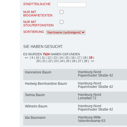
STADTTEILSUCHE
NUR MIT
BIOGRAFIETEXTEN
NUR MIT
STOLPERTONSTEIN
SORTIERUNG
SIE HABEN GESUCHT:
ES WURDEN
7524
NAMEN GEFUNDEN
<<
| 9
| 10
| 11
| 12
| 13
| 14
| 15
| 16
| 17
| 18
|
19
|
20
| 21
| 22
| 23
| 24
| 25
| 26
| 27
| 28
| >>
Hamburg-Nord
Hannelore Baum
Papenhuder Straße 42
Hamburg-Nord
Hedwig Bernhardine Baum
Papenhuder Straße 42
Hamburg-Nord
Selma Baum
Leinpfad 72
Hamburg-Nord
Wilhelm Baum
Papenhuder Straße 42
Hamburg-Mitte
Ida Baumann
Valentinskamp 63