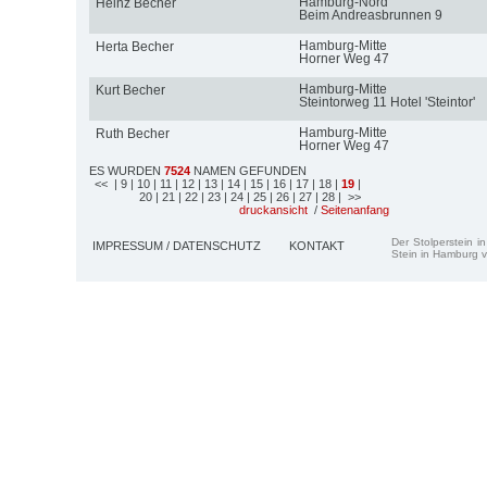
Hamburg-Nord
Heinz Becher
Beim Andreasbrunnen 9
Hamburg-Mitte
Herta Becher
Horner Weg 47
Hamburg-Mitte
Kurt Becher
Steintorweg 11 Hotel 'Steintor'
Hamburg-Mitte
Ruth Becher
Horner Weg 47
ES WURDEN
7524
NAMEN GEFUNDEN
<<
| 9
| 10
| 11
| 12
| 13
| 14
| 15
| 16
| 17
| 18
|
19
|
20
| 21
| 22
| 23
| 24
| 25
| 26
| 27
| 28
| >>
druckansicht
/
Seitenanfang
Der Stolperstein i
IMPRESSUM / DATENSCHUTZ
KONTAKT
Stein in Hamburg v