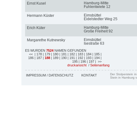
Hamburg-Mitte
Ernst Kusel
Fuhlentwiete 12
Eimsbüttel
Hermann Küster
Eidelstedter Weg 25
Hamburg-Mitte
Erich Küter
Große Freiheit 92
Eimsbüttel
Margarethe Kutnewsky
Isestraße 63
ES WURDEN
7524
NAMEN GEFUNDEN
<<
| 178
| 179
| 180
| 181
| 182
| 183
| 184
| 185
|
186
| 187
|
188
| 189
| 190
| 191
| 192
| 193
| 194
|
195
| 196
| 197
| >>
druckansicht
/
Seitenanfang
Der Stolperstein i
IMPRESSUM / DATENSCHUTZ
KONTAKT
Stein in Hamburg v