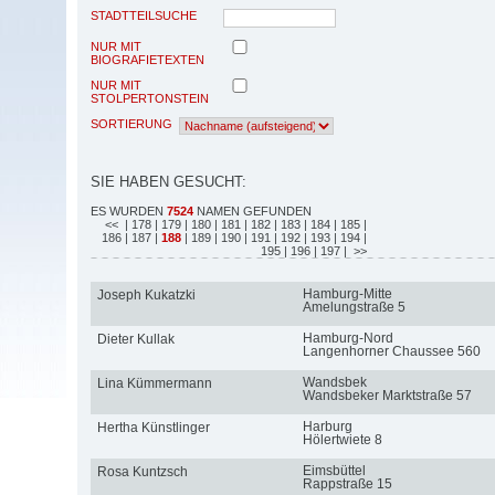
STADTTEILSUCHE
NUR MIT
BIOGRAFIETEXTEN
NUR MIT
STOLPERTONSTEIN
SORTIERUNG
SIE HABEN GESUCHT:
ES WURDEN
7524
NAMEN GEFUNDEN
<<
| 178
| 179
| 180
| 181
| 182
| 183
| 184
| 185
|
186
| 187
|
188
| 189
| 190
| 191
| 192
| 193
| 194
|
195
| 196
| 197
| >>
Hamburg-Mitte
Joseph Kukatzki
Amelungstraße 5
Hamburg-Nord
Dieter Kullak
Langenhorner Chaussee 560
Wandsbek
Lina Kümmermann
Wandsbeker Marktstraße 57
Harburg
Hertha Künstlinger
Hölertwiete 8
Eimsbüttel
Rosa Kuntzsch
Rappstraße 15