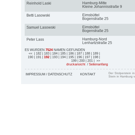
Hamburg-Mitte
Reinhold Laski
Kleine Johannisstraße 9
Eimsbüttel
Betti Lasowski
Bogenstraße 25
Eimsbüttel
Samuel Lasowski
Bogenstraße 25
Hamburg-Nord
Peter Lass
Lenhartzstraße 25
ES WURDEN
7524
NAMEN GEFUNDEN
<<
| 182
| 183
| 184
| 185
| 186
| 187
| 188
| 189
|
190
| 191
|
192
| 193
| 194
| 195
| 196
| 197
| 198
|
199
| 200
| 201
| >>
druckansicht
/
Seitenanfang
Der Stolperstein i
IMPRESSUM / DATENSCHUTZ
KONTAKT
Stein in Hamburg v