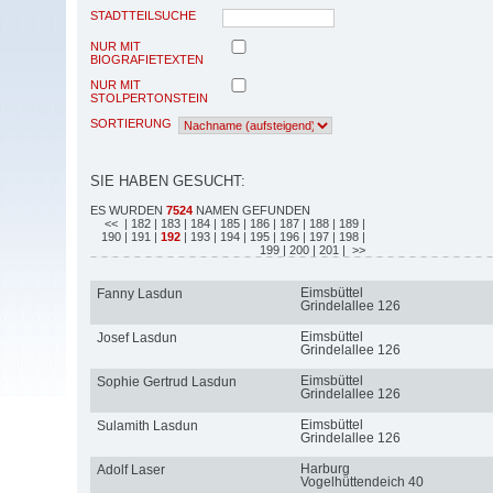
STADTTEILSUCHE
NUR MIT
BIOGRAFIETEXTEN
NUR MIT
STOLPERTONSTEIN
SORTIERUNG
SIE HABEN GESUCHT:
ES WURDEN
7524
NAMEN GEFUNDEN
<<
| 182
| 183
| 184
| 185
| 186
| 187
| 188
| 189
|
190
| 191
|
192
| 193
| 194
| 195
| 196
| 197
| 198
|
199
| 200
| 201
| >>
Eimsbüttel
Fanny Lasdun
Grindelallee 126
Eimsbüttel
Josef Lasdun
Grindelallee 126
Eimsbüttel
Sophie Gertrud Lasdun
Grindelallee 126
Eimsbüttel
Sulamith Lasdun
Grindelallee 126
Harburg
Adolf Laser
Vogelhüttendeich 40