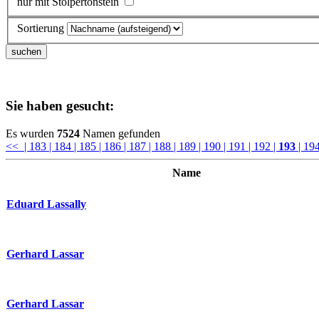
nur mit Stolpertonstein
Sortierung
Sie haben gesucht:
Es wurden
7524
Namen gefunden
<<
| 183
| 184
| 185
| 186
| 187
| 188
| 189
| 190
| 191
| 192
|
193
| 19
Name
Eduard Lassally
Gerhard Lassar
Gerhard Lassar