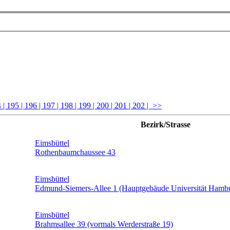
4
| 195
| 196
| 197
| 198
| 199
| 200
| 201
| 202
| >>
Bezirk/Strasse
Eimsbüttel
Rothenbaumchaussee 43
Eimsbüttel
Edmund-Siemers-Allee 1 (Hauptgebäude Universität Hamb
Eimsbüttel
Brahmsallee 39 (vormals Werderstraße 19)