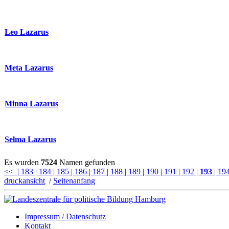
Leo Lazarus
Meta Lazarus
Minna Lazarus
Selma Lazarus
Es wurden
7524
Namen gefunden
<<
| 183
| 184
| 185
| 186
| 187
| 188
| 189
| 190
| 191
| 192
|
193
| 19
druckansicht
/
Seitenanfang
Impressum / Datenschutz
Kontakt