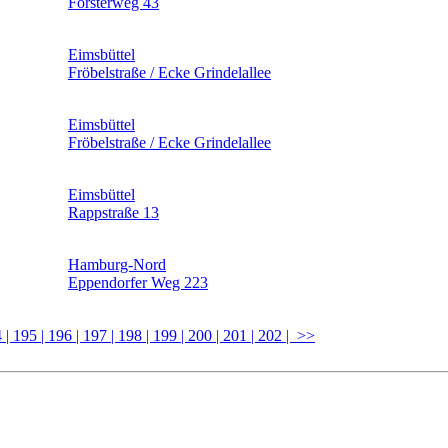
Försterweg 43
Eimsbüttel
Fröbelstraße / Ecke Grindelallee
Eimsbüttel
Fröbelstraße / Ecke Grindelallee
Eimsbüttel
Rappstraße 13
Hamburg-Nord
Eppendorfer Weg 223
4
| 195
| 196
| 197
| 198
| 199
| 200
| 201
| 202
| >>