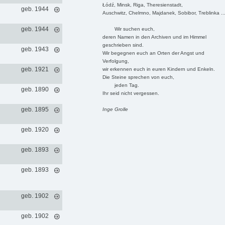
Łódź, Minsk, Riga, Theresienstadt,
geb. 1944
Auschwitz, Chelmno, Majdanek, Sobibor, Treblinka ..
geb. 1944
Wir suchen euch,
deren Namen in den Archiven und im Himmel
geschrieben sind.
geb. 1943
Wir begegnen euch an Orten der Angst und
Verfolgung,
geb. 1921
wir erkennen euch in euren Kindern und Enkeln.
Die Steine sprechen von euch,
jeden Tag.
geb. 1890
Ihr seid nicht vergessen.
geb. 1895
Inge Grolle
geb. 1920
geb. 1893
geb. 1893
geb. 1902
geb. 1902