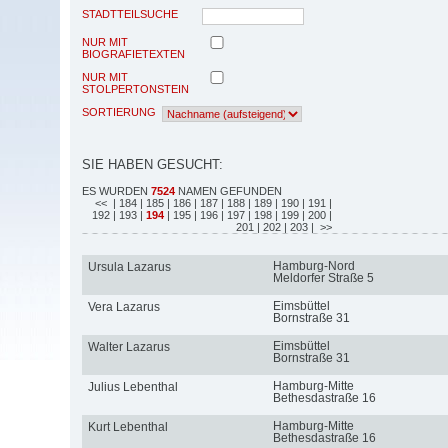
STADTTEILSUCHE
NUR MIT
BIOGRAFIETEXTEN
NUR MIT
STOLPERTONSTEIN
SORTIERUNG
SIE HABEN GESUCHT:
ES WURDEN
7524
NAMEN GEFUNDEN
<<
| 184
| 185
| 186
| 187
| 188
| 189
| 190
| 191
|
192
| 193
|
194
| 195
| 196
| 197
| 198
| 199
| 200
|
201
| 202
| 203
| >>
Hamburg-Nord
Ursula Lazarus
Meldorfer Straße 5
Eimsbüttel
Vera Lazarus
Bornstraße 31
Eimsbüttel
Walter Lazarus
Bornstraße 31
Hamburg-Mitte
Julius Lebenthal
Bethesdastraße 16
Hamburg-Mitte
Kurt Lebenthal
Bethesdastraße 16