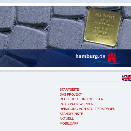
STARTSEITE
DAS PROJEKT
RECHERCHE UND QUELLEN
PATE / PATIN WERDEN
REINIGUNG VON STOLPERSTEINEN
STANDPUNKTE
AKTUELL
MOBILE APP