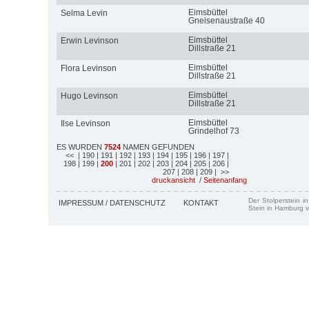
Eimsbüttel
Selma Levin
Gneisenaustraße 40
Eimsbüttel
Erwin Levinson
Dillstraße 21
Eimsbüttel
Flora Levinson
Dillstraße 21
Eimsbüttel
Hugo Levinson
Dillstraße 21
Eimsbüttel
Ilse Levinson
Grindelhof 73
ES WURDEN
7524
NAMEN GEFUNDEN
<<
| 190
| 191
| 192
| 193
| 194
| 195
| 196
| 197
|
198
| 199
|
200
| 201
| 202
| 203
| 204
| 205
| 206
|
207
| 208
| 209
| >>
druckansicht
/
Seitenanfang
Der Stolperstein i
IMPRESSUM / DATENSCHUTZ
KONTAKT
Stein in Hamburg v