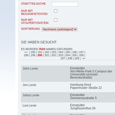
STADTTEILSUCHE
NUR MIT
BIOGRAFIETEXTEN
NUR MIT
STOLPERTONSTEIN
SORTIERUNG
SIE HABEN GESUCHT:
ES WURDEN
7524
NAMEN GEFUNDEN
<<
| 190
| 191
| 192
| 193
| 194
| 195
| 196
| 197
|
198
| 199
|
200
| 201
| 202
| 203
| 204
| 205
| 206
|
207
| 208
| 209
| >>
Eimsbüttel
John Levie
Von-Melle-Park 5 Campus der
Universität (vormals
Beneckestraße)
Hamburg-Nord
Jon Levie
Papenhuder Straße 22
Eimsbüttel
Julius Levie
Gneisenaustraße 5
Eimsbüttel
Lea Levie
Jungfrauenthal 28