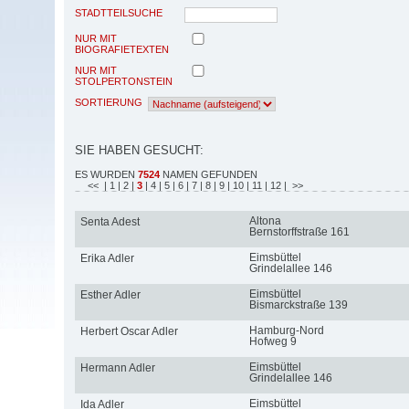
STADTTEILSUCHE
NUR MIT
BIOGRAFIETEXTEN
NUR MIT
STOLPERTONSTEIN
SORTIERUNG
SIE HABEN GESUCHT:
ES WURDEN
7524
NAMEN GEFUNDEN
<<
| 1
| 2
|
3
| 4
| 5
| 6
| 7
| 8
| 9
| 10
| 11
| 12
| >>
Altona
Senta Adest
Bernstorffstraße 161
Eimsbüttel
Erika Adler
Grindelallee 146
Eimsbüttel
Esther Adler
Bismarckstraße 139
Hamburg-Nord
Herbert Oscar Adler
Hofweg 9
Eimsbüttel
Hermann Adler
Grindelallee 146
Eimsbüttel
Ida Adler