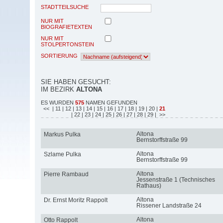
STADTTEILSUCHE
NUR MIT
BIOGRAFIETEXTEN
NUR MIT
STOLPERTONSTEIN
SORTIERUNG
SIE HABEN GESUCHT:
IM BEZIRK
ALTONA
ES WURDEN
575
NAMEN GEFUNDEN
<<
| 11
| 12
| 13
| 14
| 15
| 16
| 17
| 18
| 19
| 20
|
21
| 22
| 23
| 24
| 25
| 26
| 27
| 28
| 29
| >>
Altona
Markus Pulka
Bernstorffstraße 99
Altona
Szlame Pulka
Bernstorffstraße 99
Altona
Pierre Rambaud
Jessenstraße 1 (Technisches
Rathaus)
Altona
Dr. Ernst Moritz Rappolt
Rissener Landstraße 24
Altona
Otto Rappolt