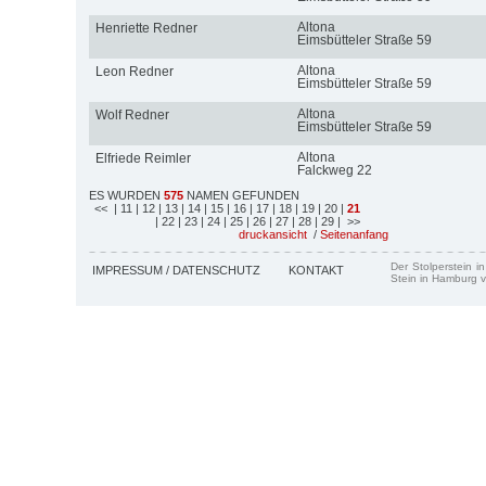
Altona
Henriette Redner
Eimsbütteler Straße 59
Altona
Leon Redner
Eimsbütteler Straße 59
Altona
Wolf Redner
Eimsbütteler Straße 59
Altona
Elfriede Reimler
Falckweg 22
ES WURDEN
575
NAMEN GEFUNDEN
<<
| 11
| 12
| 13
| 14
| 15
| 16
| 17
| 18
| 19
| 20
|
21
| 22
| 23
| 24
| 25
| 26
| 27
| 28
| 29
| >>
druckansicht
/
Seitenanfang
Der Stolperstein i
IMPRESSUM / DATENSCHUTZ
KONTAKT
Stein in Hamburg v