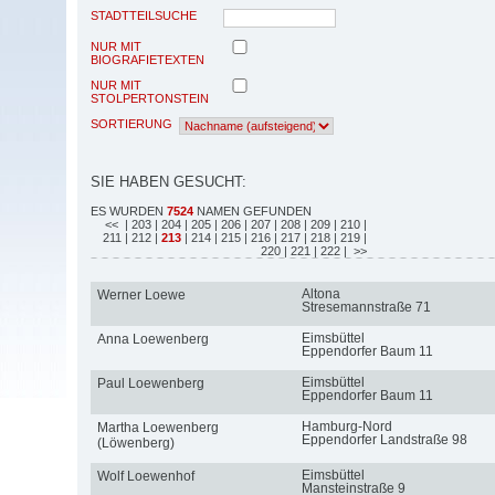
STADTTEILSUCHE
NUR MIT
BIOGRAFIETEXTEN
NUR MIT
STOLPERTONSTEIN
SORTIERUNG
SIE HABEN GESUCHT:
ES WURDEN
7524
NAMEN GEFUNDEN
<<
| 203
| 204
| 205
| 206
| 207
| 208
| 209
| 210
|
211
| 212
|
213
| 214
| 215
| 216
| 217
| 218
| 219
|
220
| 221
| 222
| >>
Altona
Werner Loewe
Stresemannstraße 71
Eimsbüttel
Anna Loewenberg
Eppendorfer Baum 11
Eimsbüttel
Paul Loewenberg
Eppendorfer Baum 11
Hamburg-Nord
Martha Loewenberg
Eppendorfer Landstraße 98
(Löwenberg)
Eimsbüttel
Wolf Loewenhof
Mansteinstraße 9