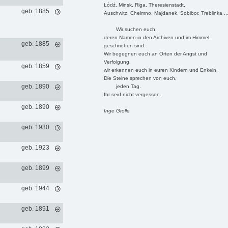
Łódź, Minsk, Riga, Theresienstadt,
geb. 1885
Auschwitz, Chelmno, Majdanek, Sobibor, Treblinka ..
Wir suchen euch,
deren Namen in den Archiven und im Himmel
geb. 1885
geschrieben sind.
Wir begegnen euch an Orten der Angst und
Verfolgung,
geb. 1859
wir erkennen euch in euren Kindern und Enkeln.
Die Steine sprechen von euch,
geb. 1890
jeden Tag.
Ihr seid nicht vergessen.
geb. 1890
Inge Grolle
geb. 1930
geb. 1923
geb. 1899
geb. 1944
geb. 1891