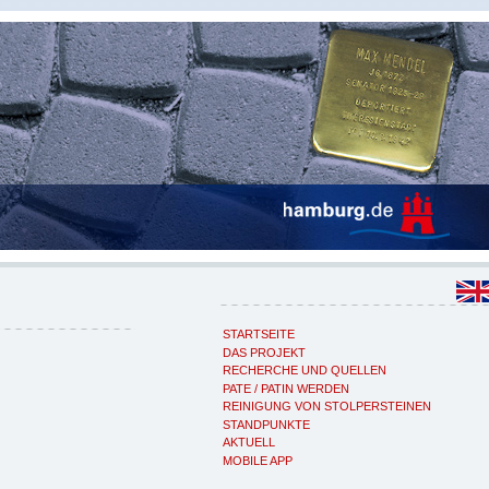
STARTSEITE
DAS PROJEKT
RECHERCHE UND QUELLEN
PATE / PATIN WERDEN
REINIGUNG VON STOLPERSTEINEN
STANDPUNKTE
AKTUELL
MOBILE APP