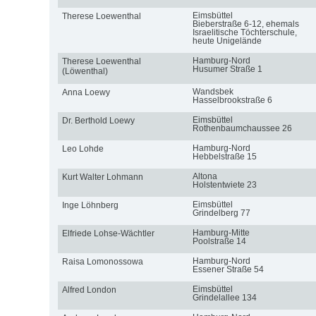
Eimsbüttel
Therese Loewenthal
Bieberstraße 6-12, ehemals
Israelitische Töchterschule,
heute Unigelände
Hamburg-Nord
Therese Loewenthal
Husumer Straße 1
(Löwenthal)
Wandsbek
Anna Loewy
Hasselbrookstraße 6
Eimsbüttel
Dr. Berthold Loewy
Rothenbaumchaussee 26
Hamburg-Nord
Leo Lohde
Hebbelstraße 15
Altona
Kurt Walter Lohmann
Holstentwiete 23
Eimsbüttel
Inge Löhnberg
Grindelberg 77
Hamburg-Mitte
Elfriede Lohse-Wächtler
Poolstraße 14
Hamburg-Nord
Raisa Lomonossowa
Essener Straße 54
Eimsbüttel
Alfred London
Grindelallee 134