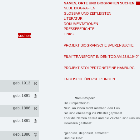
NAMEN, ORTE UND BIOGRAFIEN SUCHEN
NEUE BIOGRAFIEN
GLOSSAR UND ZEITLEISTEN
LITERATUR
DOKUMENTATIONEN
PRESSEBERICHTE
LINKS
PROJEKT BIOGRAFISCHE SPURENSUCHE
FILM "TRANSPORT IN DEN TOD AM 23.9.1940"
PROJEKT STOLPERTONSTEINE HAMBURG
ENGLISCHE ÜBERSETZUNGEN
geb. 1913
geb. 1891
Vom Stolpern
Die Stolpersteine?
geb. 1886
Nein, an ihnen stößt niemand den Fuß
Sie sind ebenerdig ins Pflaster gepflanzt
aber die Namen darauf und die Zeichen sind uns ins
geb. 1861
Gewissen gestanzt:
"geboren, deportiert, ermordet"
geb. 1886
Und die Orte: