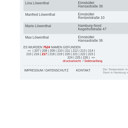
Eimsbüttel
Lina Löwenthal
Hansastraße 36
Eimsbüttel
Manfred Löwenthal
Rentzelstraße 10
Hamburg-Nord
Marie Löwenthal
Kegelhofstraße 47
Eimsbüttel
Max Löwenthal
Hansastraße 36
ES WURDEN
7524
NAMEN GEFUNDEN
<<
| 207
| 208
| 209
| 210
| 211
| 212
| 213
| 214
|
215
| 216
|
217
| 218
| 219
| 220
| 221
| 222
| 223
|
224
| 225
| 226
| >>
druckansicht
/
Seitenanfang
Der Stolperstein i
IMPRESSUM / DATENSCHUTZ
KONTAKT
Stein in Hamburg v