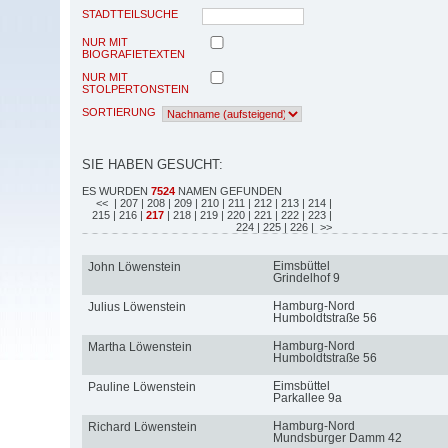
STADTTEILSUCHE
NUR MIT
BIOGRAFIETEXTEN
NUR MIT
STOLPERTONSTEIN
SORTIERUNG
SIE HABEN GESUCHT:
ES WURDEN
7524
NAMEN GEFUNDEN
<<
| 207
| 208
| 209
| 210
| 211
| 212
| 213
| 214
|
215
| 216
|
217
| 218
| 219
| 220
| 221
| 222
| 223
|
224
| 225
| 226
| >>
Eimsbüttel
John Löwenstein
Grindelhof 9
Hamburg-Nord
Julius Löwenstein
Humboldtstraße 56
Hamburg-Nord
Martha Löwenstein
Humboldtstraße 56
Eimsbüttel
Pauline Löwenstein
Parkallee 9a
Hamburg-Nord
Richard Löwenstein
Mundsburger Damm 42