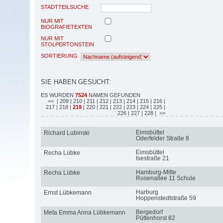
STADTTEILSUCHE
NUR MIT
BIOGRAFIETEXTEN
NUR MIT
STOLPERTONSTEIN
SORTIERUNG
SIE HABEN GESUCHT:
ES WURDEN
7524
NAMEN GEFUNDEN
<<
| 209
| 210
| 211
| 212
| 213
| 214
| 215
| 216
|
217
| 218
|
219
| 220
| 221
| 222
| 223
| 224
| 225
|
226
| 227
| 228
| >>
Eimsbüttel
Richard Lubinski
Oderfelder Straße 8
Eimsbüttel
Recha Lübke
Isestraße 21
Hamburg-Mitte
Recha Lübke
Rosenallee 11 Schule
Harburg
Ernst Lübkemann
Hoppenstedtstraße 59
Bergedorf
Meta Emma Anna Lübkemann
Püttenhorst 82