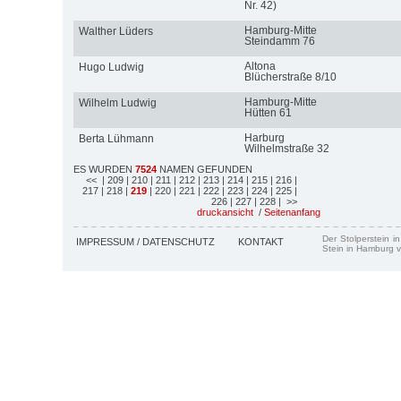
Nr. 42)
Hamburg-Mitte
Walther Lüders
Steindamm 76
Altona
Hugo Ludwig
Blücherstraße 8/10
Hamburg-Mitte
Wilhelm Ludwig
Hütten 61
Harburg
Berta Lühmann
Wilhelmstraße 32
ES WURDEN
7524
NAMEN GEFUNDEN
<<
| 209
| 210
| 211
| 212
| 213
| 214
| 215
| 216
|
217
| 218
|
219
| 220
| 221
| 222
| 223
| 224
| 225
|
226
| 227
| 228
| >>
druckansicht
/
Seitenanfang
Der Stolperstein i
IMPRESSUM / DATENSCHUTZ
KONTAKT
Stein in Hamburg v