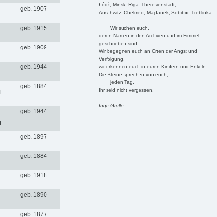
Łódź, Minsk, Riga, Theresienstadt,
geb. 1907
Auschwitz, Chelmno, Majdanek, Sobibor, Treblinka ..
geb. 1915
Wir suchen euch,
deren Namen in den Archiven und im Himmel
geschrieben sind.
geb. 1909
Wir begegnen euch an Orten der Angst und
Verfolgung,
geb. 1944
wir erkennen euch in euren Kindern und Enkeln.
Die Steine sprechen von euch,
jeden Tag.
geb. 1884
Ihr seid nicht vergessen.
4
Inge Grolle
geb. 1944
f
geb. 1897
geb. 1884
geb. 1918
geb. 1890
geb. 1877