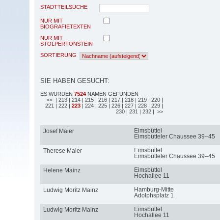
STADTTEILSUCHE
NUR MIT
BIOGRAFIETEXTEN
NUR MIT
STOLPERTONSTEIN
SORTIERUNG
SIE HABEN GESUCHT:
ES WURDEN
7524
NAMEN GEFUNDEN
<<
| 213
| 214
| 215
| 216
| 217
| 218
| 219
| 220
|
221
| 222
|
223
| 224
| 225
| 226
| 227
| 228
| 229
|
230
| 231
| 232
| >>
Eimsbüttel
Josef Maier
Eimsbütteler Chaussee 39–45
Eimsbüttel
Therese Maier
Eimsbütteler Chaussee 39–45
Eimsbüttel
Helene Mainz
Hochallee 11
Hamburg-Mitte
Ludwig Moritz Mainz
Adolphsplatz 1
Eimsbüttel
Ludwig Moritz Mainz
Hochallee 11