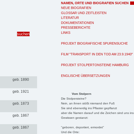
NAMEN, ORTE UND BIOGRAFIEN SUCHEN
NEUE BIOGRAFIEN
GLOSSAR UND ZEITLEISTEN
LITERATUR
DOKUMENTATIONEN
PRESSEBERICHTE
LINKS
PROJEKT BIOGRAFISCHE SPURENSUCHE
FILM "TRANSPORT IN DEN TOD AM 23.9.1940"
PROJEKT STOLPERTONSTEINE HAMBURG
ENGLISCHE ÜBERSETZUNGEN
geb. 1890
geb. 1921
Vom Stolpern
Die Stolpersteine?
geb. 1873
Nein, an ihnen stößt niemand den Fuß
Sie sind ebenerdig ins Pflaster gepflanzt
aber die Namen darauf und die Zeichen sind uns ins
geb. 1867
Gewissen gestanzt:
geb. 1867
"geboren, deportiert, ermordet"
Und die Orte: