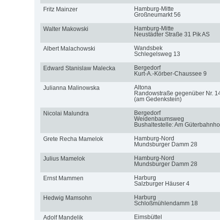
Hamburg-Mitte
Fritz Mainzer
Großneumarkt 56
Hamburg-Mitte
Walter Makowski
Neustädter Straße 31 Pik AS
Wandsbek
Albert Malachowski
Schlegelsweg 13
Bergedorf
Edward Stanislaw Malecka
Kurt-A.-Körber-Chaussee 9
Altona
Julianna Malinowska
Randowstraße gegenüber Nr. 1
(am Gedenkstein)
Bergedorf
Nicolai Malundra
Weidenbaumsweg
Bushaltestelle: Am Güterbahnho
Hamburg-Nord
Grete Recha Mamelok
Mundsburger Damm 28
Hamburg-Nord
Julius Mamelok
Mundsburger Damm 28
Harburg
Ernst Mammen
Salzburger Häuser 4
Harburg
Hedwig Mamsohn
Schloßmühlendamm 18
Eimsbüttel
Adolf Mandelik