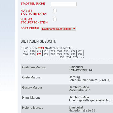
STADTTEILSUCHE
NUR MIT
BIOGRAFIETEXTEN
NUR MIT
STOLPERTONSTEIN
SORTIERUNG
SIE HABEN GESUCHT:
ES WURDEN
7524
NAMEN GEFUNDEN
<<
| 216
| 217
| 218
| 219
| 220
| 221
| 222
| 223
|
224
| 225
|
226
| 227
| 228
| 229
| 230
| 231
| 232
|
233
| 234
| 235
| >>
Eimsbüttel
Gretchen Marcus
Kottwitzstraße 14
Harburg
Grete Marcus
Schloßmühlendamm 32 (AOK)
Hamburg-Mitte
Gustav Marcus
Markusstraße 7
Hamburg-Mitte
Hans Marcus
Amelungstraße gegenüber Nr. 3
Eimsbüttel
Helene Marcus
Hagedornstraße 18