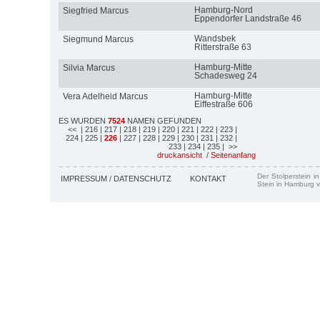
Hamburg-Nord
Siegfried Marcus
Eppendorfer Landstraße 46
Wandsbek
Siegmund Marcus
Ritterstraße 63
Hamburg-Mitte
Silvia Marcus
Schadesweg 24
Hamburg-Mitte
Vera Adelheid Marcus
Eiffestraße 606
ES WURDEN
7524
NAMEN GEFUNDEN
<<
| 216
| 217
| 218
| 219
| 220
| 221
| 222
| 223
|
224
| 225
|
226
| 227
| 228
| 229
| 230
| 231
| 232
|
233
| 234
| 235
| >>
druckansicht
/
Seitenanfang
Der Stolperstein i
IMPRESSUM / DATENSCHUTZ
KONTAKT
Stein in Hamburg v