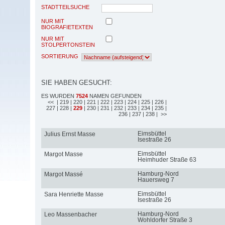
STADTTEILSUCHE
NUR MIT
BIOGRAFIETEXTEN
NUR MIT
STOLPERTONSTEIN
SORTIERUNG
SIE HABEN GESUCHT:
ES WURDEN
7524
NAMEN GEFUNDEN
<<
| 219
| 220
| 221
| 222
| 223
| 224
| 225
| 226
|
227
| 228
|
229
| 230
| 231
| 232
| 233
| 234
| 235
|
236
| 237
| 238
| >>
Eimsbüttel
Julius Ernst Masse
Isestraße 26
Eimsbüttel
Margot Masse
Heimhuder Straße 63
Hamburg-Nord
Margot Massé
Hauersweg 7
Eimsbüttel
Sara Henriette Masse
Isestraße 26
Hamburg-Nord
Leo Massenbacher
Wohldorfer Straße 3