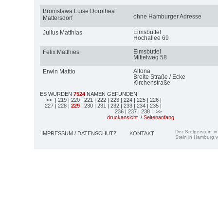
Bronislawa Luise Dorothea
ohne Hamburger Adresse
Mattersdorf
Eimsbüttel
Julius Matthias
Hochallee 69
Eimsbüttel
Felix Matthies
Mittelweg 58
Altona
Erwin Mattio
Breite Straße / Ecke
Kirchenstraße
ES WURDEN
7524
NAMEN GEFUNDEN
<<
| 219
| 220
| 221
| 222
| 223
| 224
| 225
| 226
|
227
| 228
|
229
| 230
| 231
| 232
| 233
| 234
| 235
|
236
| 237
| 238
| >>
druckansicht
/
Seitenanfang
Der Stolperstein i
IMPRESSUM / DATENSCHUTZ
KONTAKT
Stein in Hamburg v