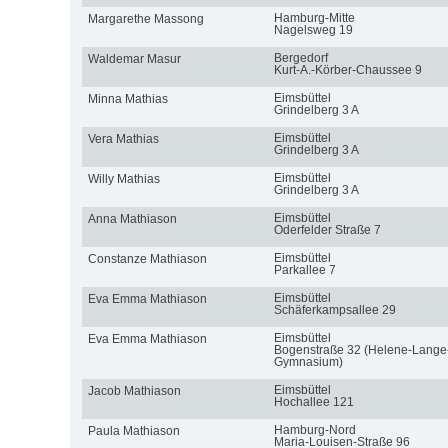
Hamburg-Mitte
Margarethe Massong
Nagelsweg 19
Bergedorf
Waldemar Masur
Kurt-A.-Körber-Chaussee 9
Eimsbüttel
Minna Mathias
Grindelberg 3 A
Eimsbüttel
Vera Mathias
Grindelberg 3 A
Eimsbüttel
Willy Mathias
Grindelberg 3 A
Eimsbüttel
Anna Mathiason
Oderfelder Straße 7
Eimsbüttel
Constanze Mathiason
Parkallee 7
Eimsbüttel
Eva Emma Mathiason
Schäferkampsallee 29
Eimsbüttel
Eva Emma Mathiason
Bogenstraße 32 (Helene-Lange
Gymnasium)
Eimsbüttel
Jacob Mathiason
Hochallee 121
Hamburg-Nord
Paula Mathiason
Maria-Louisen-Straße 96