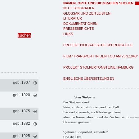
NAMEN, ORTE UND BIOGRAFIEN SUCHEN
NEUE BIOGRAFIEN
GLOSSAR UND ZEITLEISTEN
LITERATUR
DOKUMENTATIONEN
PRESSEBERICHTE
LINKS
PROJEKT BIOGRAFISCHE SPURENSUCHE
FILM "TRANSPORT IN DEN TOD AM 23.9.1940"
PROJEKT STOLPERTONSTEINE HAMBURG
ENGLISCHE ÜBERSETZUNGEN
geb. 1907
geb. 1920
Vom Stolpern
Die Stolpersteine?
Nein, an ihnen stößt niemand den Fuß
geb. 1875
Sie sind ebenerdig ins Pflaster gepflanzt
aber die Namen darauf und die Zeichen sind uns ins
Gewissen gestanzt:
geb. 1882
"geboren, deportiert, ermordet"
geb. 1925
Und die Orte: