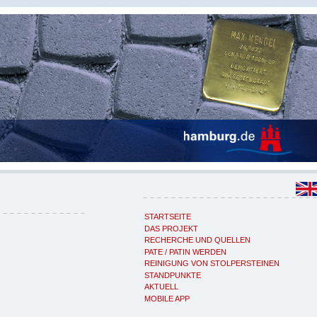
STARTSEITE
DAS PROJEKT
RECHERCHE UND QUELLEN
PATE / PATIN WERDEN
REINIGUNG VON STOLPERSTEINEN
STANDPUNKTE
AKTUELL
MOBILE APP