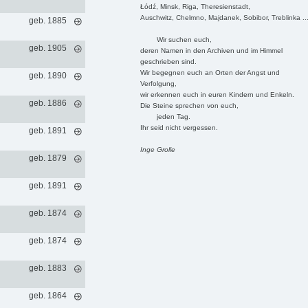
Łódź, Minsk, Riga, Theresienstadt,
Auschwitz, Chelmno, Majdanek, Sobibor, Treblinka ..
geb. 1885
Wir suchen euch,
geb. 1905
deren Namen in den Archiven und im Himmel
geschrieben sind.
Wir begegnen euch an Orten der Angst und
geb. 1890
Verfolgung,
wir erkennen euch in euren Kindern und Enkeln.
geb. 1886
Die Steine sprechen von euch,
jeden Tag.
Ihr seid nicht vergessen.
geb. 1891
Inge Grolle
geb. 1879
geb. 1891
geb. 1874
geb. 1874
geb. 1883
geb. 1864