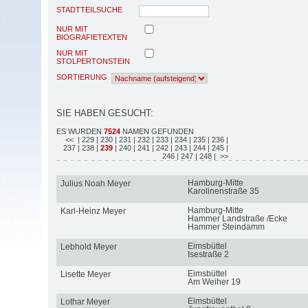
STADTTEILSUCHE
NUR MIT
BIOGRAFIETEXTEN
NUR MIT
STOLPERTONSTEIN
SORTIERUNG
SIE HABEN GESUCHT:
ES WURDEN
7524
NAMEN GEFUNDEN
<<
| 229
| 230
| 231
| 232
| 233
| 234
| 235
| 236
|
237
| 238
|
239
| 240
| 241
| 242
| 243
| 244
| 245
|
246
| 247
| 248
| >>
Hamburg-Mitte
Julius Noah Meyer
Karolinenstraße 35
Hamburg-Mitte
Karl-Heinz Meyer
Hammer Landstraße /Ecke
Hammer Steindamm
Eimsbüttel
Lebhold Meyer
Isestraße 2
Eimsbüttel
Lisette Meyer
Am Weiher 19
Eimsbüttel
Lothar Meyer