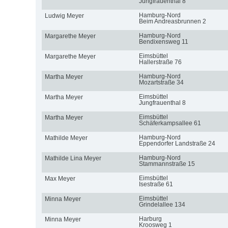
Jungfrauenthal 8
Hamburg-Nord
Ludwig Meyer
Beim Andreasbrunnen 2
Hamburg-Nord
Margarethe Meyer
Bendixensweg 11
Eimsbüttel
Margarethe Meyer
Hallerstraße 76
Hamburg-Nord
Martha Meyer
Mozartstraße 34
Eimsbüttel
Martha Meyer
Jungfrauenthal 8
Eimsbüttel
Martha Meyer
Schäferkampsallee 61
Hamburg-Nord
Mathilde Meyer
Eppendorfer Landstraße 24
Hamburg-Nord
Mathilde Lina Meyer
Stammannstraße 15
Eimsbüttel
Max Meyer
Isestraße 61
Eimsbüttel
Minna Meyer
Grindelallee 134
Harburg
Minna Meyer
Kroosweg 1