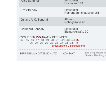
Eimsbüttel
Alice Bendheim
Hochallee 104
Eimsbüttel
Ernst Bendix
Rothenbaumchaussee 161
Altona
Juliane A. C. Bendrat
Röhrigstraße 40
Eimsbüttel
Bernhard Benedix
Bismarckstraße 90
ES WURDEN
7524
NAMEN GEFUNDEN
<<
| 15
| 16
| 17
| 18
| 19
| 20
| 21
| 22
| 23
| 24
|
25
| 26
| 27
| 28
| 29
| 30
| 31
| 32
| 33
| 34
| >>
druckansicht
/
Seitenanfang
Der Stolperstein i
IMPRESSUM / DATENSCHUTZ
KONTAKT
Stein in Hamburg v