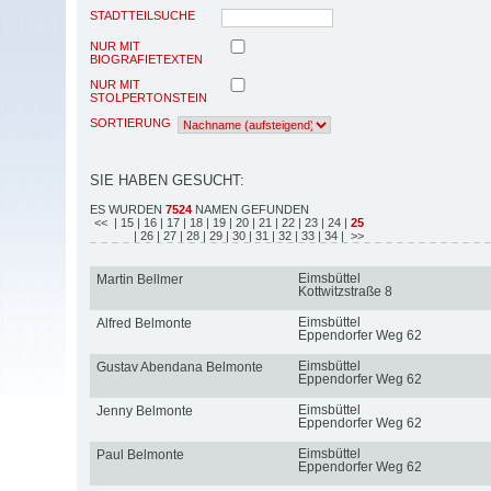
STADTTEILSUCHE
NUR MIT
BIOGRAFIETEXTEN
NUR MIT
STOLPERTONSTEIN
SORTIERUNG
SIE HABEN GESUCHT:
ES WURDEN
7524
NAMEN GEFUNDEN
<<
| 15
| 16
| 17
| 18
| 19
| 20
| 21
| 22
| 23
| 24
|
25
| 26
| 27
| 28
| 29
| 30
| 31
| 32
| 33
| 34
| >>
Eimsbüttel
Martin Bellmer
Kottwitzstraße 8
Eimsbüttel
Alfred Belmonte
Eppendorfer Weg 62
Eimsbüttel
Gustav Abendana Belmonte
Eppendorfer Weg 62
Eimsbüttel
Jenny Belmonte
Eppendorfer Weg 62
Eimsbüttel
Paul Belmonte
Eppendorfer Weg 62