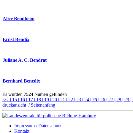
Alice Bendheim
Ernst Bendix
Juliane A. C. Bendrat
Bernhard Benedix
Es wurden
7524
Namen gefunden
<<
| 15
| 16
| 17
| 18
| 19
| 20
| 21
| 22
| 23
| 24
|
25
| 26
| 27
| 28
| 29
|
druckansicht
/
Seitenanfang
Impressum / Datenschutz
Kontakt