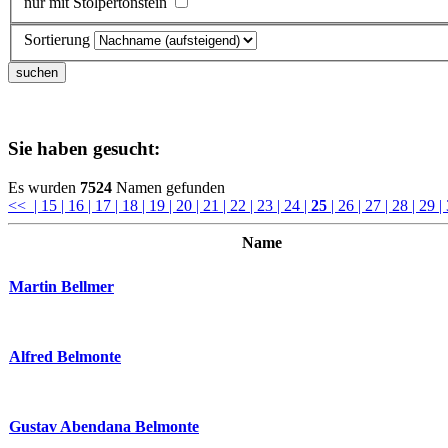
nur mit Stolpertonstein
Sortierung
Sie haben gesucht:
Es wurden
7524
Namen gefunden
<<
| 15
| 16
| 17
| 18
| 19
| 20
| 21
| 22
| 23
| 24
|
25
| 26
| 27
| 28
| 29
|
Name
Martin Bellmer
Alfred Belmonte
Gustav Abendana Belmonte