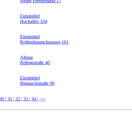
Neuer Pferdemarkt 17
Eimsbüttel
Hochallee 104
Eimsbüttel
Rothenbaumchaussee 161
Altona
Röhrigstraße 40
Eimsbüttel
Bismarckstraße 90
 30
| 31
| 32
| 33
| 34
| >>