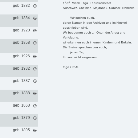
Łódź, Minsk, Riga, Theresienstadt,
geb. 1882
Auschwitz, Chelmno, Majdanek, Sobibor, Treblinka ..
geb. 1884
Wir suchen euch,
deren Namen in den Archiven und im Himmel
geschrieben sind.
geb. 1920
Wir begegnen euch an Orten der Angst und
Verfolgung,
geb. 1858
wir erkennen euch in euren Kindern und Enkeln.
Die Steine sprechen von euch,
jeden Tag.
geb. 1926
Ihr seid nicht vergessen.
Inge Grolle
geb. 1932
geb. 1887
geb. 1888
geb. 1868
geb. 1879
geb. 1895