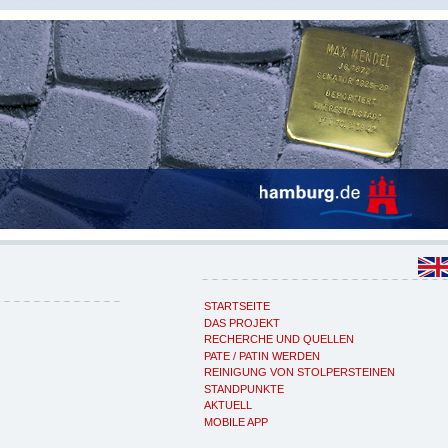
STARTSEITE
DAS PROJEKT
RECHERCHE UND QUELLEN
PATE / PATIN WERDEN
REINIGUNG VON STOLPERSTEINEN
STANDPUNKTE
AKTUELL
MOBILE APP