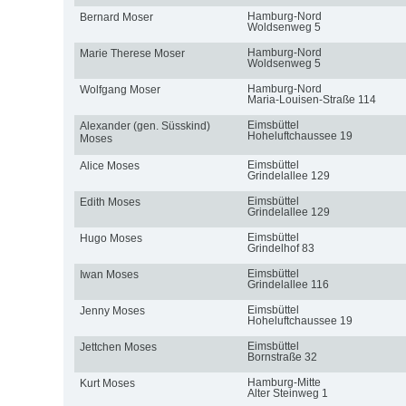
Hamburg-Nord
Bernard Moser
Woldsenweg 5
Hamburg-Nord
Marie Therese Moser
Woldsenweg 5
Hamburg-Nord
Wolfgang Moser
Maria-Louisen-Straße 114
Eimsbüttel
Alexander (gen. Süsskind)
Hoheluftchaussee 19
Moses
Eimsbüttel
Alice Moses
Grindelallee 129
Eimsbüttel
Edith Moses
Grindelallee 129
Eimsbüttel
Hugo Moses
Grindelhof 83
Eimsbüttel
Iwan Moses
Grindelallee 116
Eimsbüttel
Jenny Moses
Hoheluftchaussee 19
Eimsbüttel
Jettchen Moses
Bornstraße 32
Hamburg-Mitte
Kurt Moses
Alter Steinweg 1