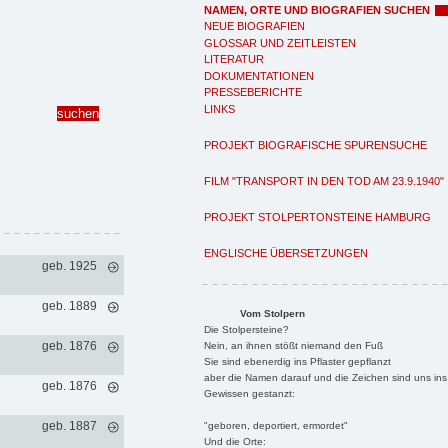
NAMEN, ORTE UND BIOGRAFIEN SUCHEN
NEUE BIOGRAFIEN
GLOSSAR UND ZEITLEISTEN
LITERATUR
DOKUMENTATIONEN
PRESSEBERICHTE
LINKS
PROJEKT BIOGRAFISCHE SPURENSUCHE
FILM "TRANSPORT IN DEN TOD AM 23.9.1940"
PROJEKT STOLPERTONSTEINE HAMBURG
ENGLISCHE ÜBERSETZUNGEN
geb. 1925
geb. 1889
Vom Stolpern
Die Stolpersteine?
geb. 1876
Nein, an ihnen stößt niemand den Fuß
Sie sind ebenerdig ins Pflaster gepflanzt
aber die Namen darauf und die Zeichen sind uns ins
geb. 1876
Gewissen gestanzt:
geb. 1887
"geboren, deportiert, ermordet"
Und die Orte: