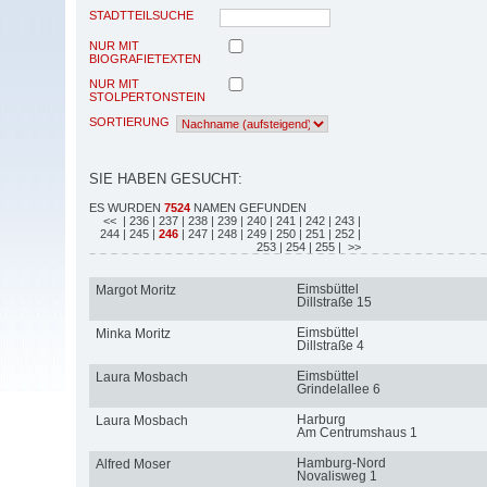
STADTTEILSUCHE
NUR MIT
BIOGRAFIETEXTEN
NUR MIT
STOLPERTONSTEIN
SORTIERUNG
SIE HABEN GESUCHT:
ES WURDEN
7524
NAMEN GEFUNDEN
<<
| 236
| 237
| 238
| 239
| 240
| 241
| 242
| 243
|
244
| 245
|
246
| 247
| 248
| 249
| 250
| 251
| 252
|
253
| 254
| 255
| >>
Eimsbüttel
Margot Moritz
Dillstraße 15
Eimsbüttel
Minka Moritz
Dillstraße 4
Eimsbüttel
Laura Mosbach
Grindelallee 6
Harburg
Laura Mosbach
Am Centrumshaus 1
Hamburg-Nord
Alfred Moser
Novalisweg 1