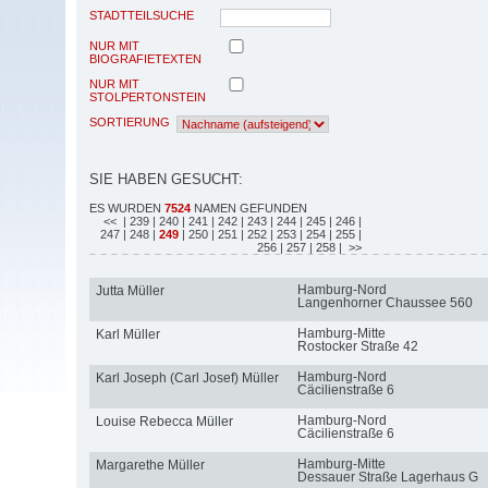
STADTTEILSUCHE
NUR MIT
BIOGRAFIETEXTEN
NUR MIT
STOLPERTONSTEIN
SORTIERUNG
SIE HABEN GESUCHT:
ES WURDEN
7524
NAMEN GEFUNDEN
<<
| 239
| 240
| 241
| 242
| 243
| 244
| 245
| 246
|
247
| 248
|
249
| 250
| 251
| 252
| 253
| 254
| 255
|
256
| 257
| 258
| >>
Hamburg-Nord
Jutta Müller
Langenhorner Chaussee 560
Hamburg-Mitte
Karl Müller
Rostocker Straße 42
Hamburg-Nord
Karl Joseph (Carl Josef) Müller
Cäcilienstraße 6
Hamburg-Nord
Louise Rebecca Müller
Cäcilienstraße 6
Hamburg-Mitte
Margarethe Müller
Dessauer Straße Lagerhaus G