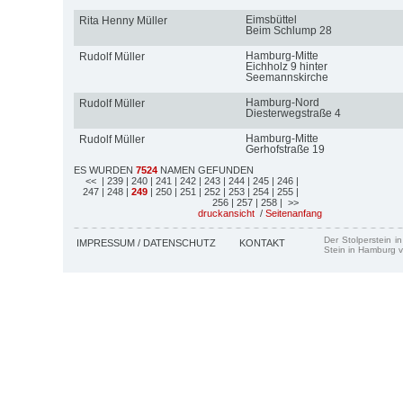
Eimsbüttel
Rita Henny Müller
Beim Schlump 28
Hamburg-Mitte
Rudolf Müller
Eichholz 9 hinter
Seemannskirche
Hamburg-Nord
Rudolf Müller
Diesterwegstraße 4
Hamburg-Mitte
Rudolf Müller
Gerhofstraße 19
ES WURDEN
7524
NAMEN GEFUNDEN
<<
| 239
| 240
| 241
| 242
| 243
| 244
| 245
| 246
|
247
| 248
|
249
| 250
| 251
| 252
| 253
| 254
| 255
|
256
| 257
| 258
| >>
druckansicht
/
Seitenanfang
Der Stolperstein i
IMPRESSUM / DATENSCHUTZ
KONTAKT
Stein in Hamburg v