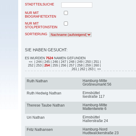
STADTTEILSUCHE
NUR MIT
BIOGRAFIETEXTEN
NUR MIT
STOLPERTONSTEIN
SORTIERUNG
SIE HABEN GESUCHT:
ES WURDEN
7524
NAMEN GEFUNDEN
<<
| 244
| 245
| 246
| 247
| 248
| 249
| 250
| 251
|
252
| 253
|
254
| 255
| 256
| 257
| 258
| 259
| 260
|
261
| 262
| 263
| >>
Hamburg-Mitte
Ruth Nathan
Großneumarkt 56
Eimsbüttel
Ruth Hedwig Nathan
Isestraße 117
Hamburg-Mitte
Therese Taube Nathan
Mattentwiete 6
Eimsbüttel
Uri Nathan
Hallerstraße 24
Hamburg-Nord
Fritz Nathansen
Hudtwalckerstraße 23