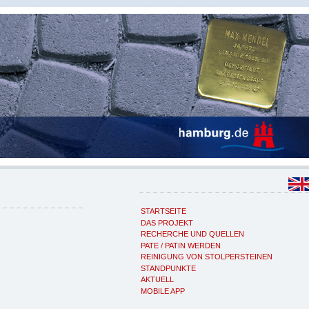
STARTSEITE
DAS PROJEKT
RECHERCHE UND QUELLEN
PATE / PATIN WERDEN
REINIGUNG VON STOLPERSTEINEN
STANDPUNKTE
AKTUELL
MOBILE APP