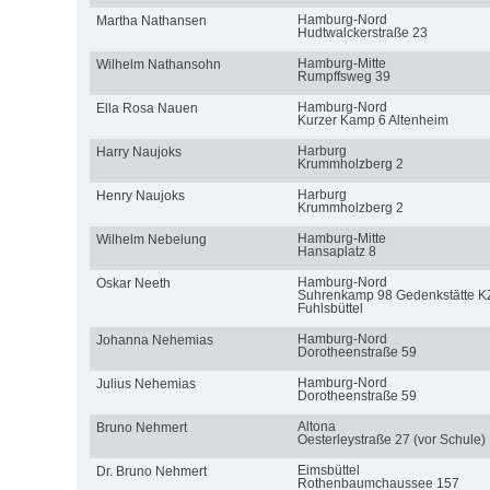
Hamburg-Nord
Martha Nathansen
Hudtwalckerstraße 23
Hamburg-Mitte
Wilhelm Nathansohn
Rumpffsweg 39
Hamburg-Nord
Ella Rosa Nauen
Kurzer Kamp 6 Altenheim
Harburg
Harry Naujoks
Krummholzberg 2
Harburg
Henry Naujoks
Krummholzberg 2
Hamburg-Mitte
Wilhelm Nebelung
Hansaplatz 8
Hamburg-Nord
Oskar Neeth
Suhrenkamp 98 Gedenkstätte K
Fuhlsbüttel
Hamburg-Nord
Johanna Nehemias
Dorotheenstraße 59
Hamburg-Nord
Julius Nehemias
Dorotheenstraße 59
Altona
Bruno Nehmert
Oesterleystraße 27 (vor Schule)
Eimsbüttel
Dr. Bruno Nehmert
Rothenbaumchaussee 157