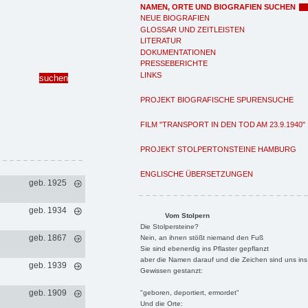
NAMEN, ORTE UND BIOGRAFIEN SUCHEN
NEUE BIOGRAFIEN
GLOSSAR UND ZEITLEISTEN
LITERATUR
DOKUMENTATIONEN
PRESSEBERICHTE
LINKS
PROJEKT BIOGRAFISCHE SPURENSUCHE
FILM "TRANSPORT IN DEN TOD AM 23.9.1940"
PROJEKT STOLPERTONSTEINE HAMBURG
ENGLISCHE ÜBERSETZUNGEN
geb. 1925
geb. 1934
Vom Stolpern
Die Stolpersteine?
geb. 1867
Nein, an ihnen stößt niemand den Fuß
Sie sind ebenerdig ins Pflaster gepflanzt
aber die Namen darauf und die Zeichen sind uns ins
geb. 1939
Gewissen gestanzt:
geb. 1909
"geboren, deportiert, ermordet"
Und die Orte: