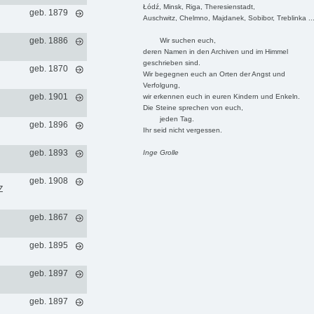
Łódź, Minsk, Riga, Theresienstadt,
geb. 1879
Auschwitz, Chelmno, Majdanek, Sobibor, Treblinka ..
geb. 1886
Wir suchen euch,
deren Namen in den Archiven und im Himmel
geschrieben sind.
geb. 1870
Wir begegnen euch an Orten der Angst und
Verfolgung,
geb. 1901
wir erkennen euch in euren Kindern und Enkeln.
Die Steine sprechen von euch,
jeden Tag.
geb. 1896
Ihr seid nicht vergessen.
geb. 1893
Inge Grolle
geb. 1908
Z
geb. 1867
geb. 1895
geb. 1897
geb. 1897