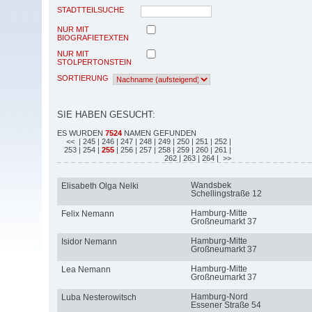
STADTTEILSUCHE
NUR MIT
BIOGRAFIETEXTEN
NUR MIT
STOLPERTONSTEIN
SORTIERUNG
SIE HABEN GESUCHT:
ES WURDEN
7524
NAMEN GEFUNDEN
<<
| 245
| 246
| 247
| 248
| 249
| 250
| 251
| 252
|
253
| 254
|
255
| 256
| 257
| 258
| 259
| 260
| 261
|
262
| 263
| 264
| >>
Wandsbek
Elisabeth Olga Nelki
Schellingstraße 12
Hamburg-Mitte
Felix Nemann
Großneumarkt 37
Hamburg-Mitte
Isidor Nemann
Großneumarkt 37
Hamburg-Mitte
Lea Nemann
Großneumarkt 37
Hamburg-Nord
Luba Nesterowitsch
Essener Straße 54