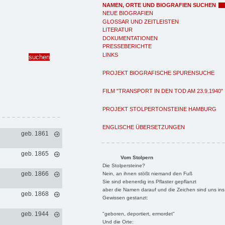
NAMEN, ORTE UND BIOGRAFIEN SUCHEN
NEUE BIOGRAFIEN
GLOSSAR UND ZEITLEISTEN
LITERATUR
DOKUMENTATIONEN
PRESSEBERICHTE
LINKS
PROJEKT BIOGRAFISCHE SPURENSUCHE
FILM "TRANSPORT IN DEN TOD AM 23.9.1940"
PROJEKT STOLPERTONSTEINE HAMBURG
ENGLISCHE ÜBERSETZUNGEN
geb. 1861
geb. 1865
Vom Stolpern
Die Stolpersteine?
geb. 1866
Nein, an ihnen stößt niemand den Fuß
Sie sind ebenerdig ins Pflaster gepflanzt
aber die Namen darauf und die Zeichen sind uns ins
geb. 1868
Gewissen gestanzt:
geb. 1944
"geboren, deportiert, ermordet"
Und die Orte: