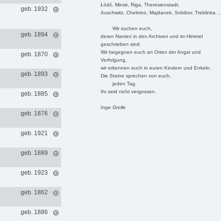
Łódź, Minsk, Riga, Theresienstadt,
geb. 1932
Auschwitz, Chelmno, Majdanek, Sobibor, Treblinka ..
Wir suchen euch,
geb. 1894
deren Namen in den Archiven und im Himmel
geschrieben sind.
Wir begegnen euch an Orten der Angst und
geb. 1870
Verfolgung,
wir erkennen euch in euren Kindern und Enkeln.
geb. 1893
Die Steine sprechen von euch,
jeden Tag.
Ihr seid nicht vergessen.
geb. 1885
Inge Grolle
geb. 1876
geb. 1921
geb. 1889
geb. 1923
geb. 1862
geb. 1886