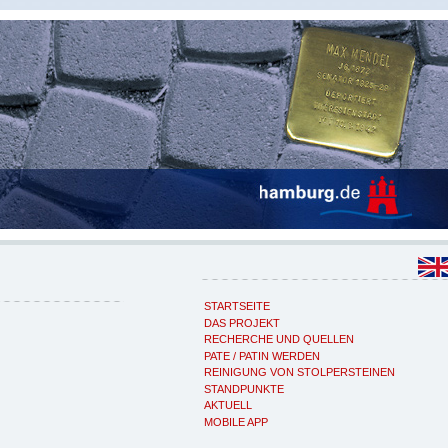
STARTSEITE
DAS PROJEKT
RECHERCHE UND QUELLEN
PATE / PATIN WERDEN
REINIGUNG VON STOLPERSTEINEN
STANDPUNKTE
AKTUELL
MOBILE APP