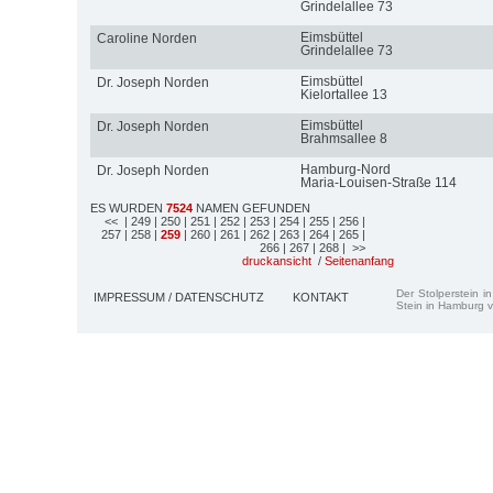
Grindelallee 73
Eimsbüttel
Caroline Norden
Grindelallee 73
Eimsbüttel
Dr. Joseph Norden
Kielortallee 13
Eimsbüttel
Dr. Joseph Norden
Brahmsallee 8
Hamburg-Nord
Dr. Joseph Norden
Maria-Louisen-Straße 114
ES WURDEN
7524
NAMEN GEFUNDEN
<<
| 249
| 250
| 251
| 252
| 253
| 254
| 255
| 256
|
257
| 258
|
259
| 260
| 261
| 262
| 263
| 264
| 265
|
266
| 267
| 268
| >>
druckansicht
/
Seitenanfang
Der Stolperstein i
IMPRESSUM / DATENSCHUTZ
KONTAKT
Stein in Hamburg v