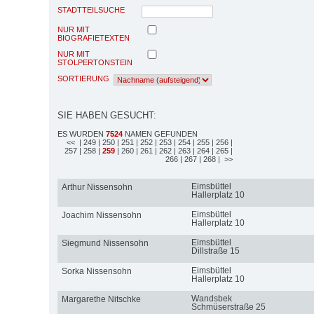
STADTTEILSUCHE
NUR MIT
BIOGRAFIETEXTEN
NUR MIT
STOLPERTONSTEIN
SORTIERUNG
SIE HABEN GESUCHT:
ES WURDEN
7524
NAMEN GEFUNDEN
<<
| 249
| 250
| 251
| 252
| 253
| 254
| 255
| 256
|
257
| 258
|
259
| 260
| 261
| 262
| 263
| 264
| 265
|
266
| 267
| 268
| >>
Eimsbüttel
Arthur Nissensohn
Hallerplatz 10
Eimsbüttel
Joachim Nissensohn
Hallerplatz 10
Eimsbüttel
Siegmund Nissensohn
Dillstraße 15
Eimsbüttel
Sorka Nissensohn
Hallerplatz 10
Wandsbek
Margarethe Nitschke
Schmüserstraße 25