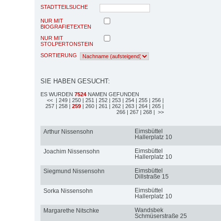
STADTTEILSUCHE
NUR MIT
BIOGRAFIETEXTEN
NUR MIT
STOLPERTONSTEIN
SORTIERUNG
SIE HABEN GESUCHT:
ES WURDEN
7524
NAMEN GEFUNDEN
<<
| 249
| 250
| 251
| 252
| 253
| 254
| 255
| 256
|
257
| 258
|
259
| 260
| 261
| 262
| 263
| 264
| 265
|
266
| 267
| 268
| >>
Eimsbüttel
Arthur Nissensohn
Hallerplatz 10
Eimsbüttel
Joachim Nissensohn
Hallerplatz 10
Eimsbüttel
Siegmund Nissensohn
Dillstraße 15
Eimsbüttel
Sorka Nissensohn
Hallerplatz 10
Wandsbek
Margarethe Nitschke
Schmüserstraße 25