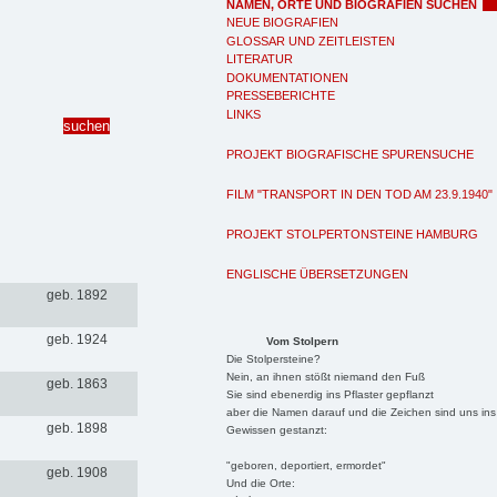
NAMEN, ORTE UND BIOGRAFIEN SUCHEN
NEUE BIOGRAFIEN
GLOSSAR UND ZEITLEISTEN
LITERATUR
DOKUMENTATIONEN
PRESSEBERICHTE
LINKS
PROJEKT BIOGRAFISCHE SPURENSUCHE
FILM "TRANSPORT IN DEN TOD AM 23.9.1940"
PROJEKT STOLPERTONSTEINE HAMBURG
ENGLISCHE ÜBERSETZUNGEN
geb. 1892
geb. 1924
Vom Stolpern
Die Stolpersteine?
Nein, an ihnen stößt niemand den Fuß
geb. 1863
Sie sind ebenerdig ins Pflaster gepflanzt
aber die Namen darauf und die Zeichen sind uns ins
geb. 1898
Gewissen gestanzt:
"geboren, deportiert, ermordet"
geb. 1908
Und die Orte: