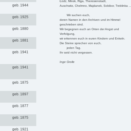
Łódź, Minsk, Riga, Theresienstadt,
geb. 1944
Auschwitz, Chelmno, Majdanek, Sobibor, Treblinka ..
Wir suchen euch,
geb. 1925
deren Namen in den Archiven und im Himmel
geschrieben sind.
geb. 1880
Wir begegnen euch an Orten der Angst und
Verfolgung,
wir erkennen euch in euren Kindern und Enkeln.
geb. 1881
Die Steine sprechen von euch,
jeden Tag.
geb. 1941
Ihr seid nicht vergessen.
Inge Grolle
geb. 1941
geb. 1875
geb. 1897
geb. 1877
geb. 1875
geb. 1921