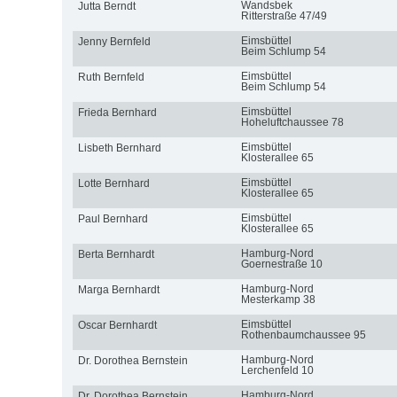
Wandsbek
Jutta Berndt
Ritterstraße 47/49
Eimsbüttel
Jenny Bernfeld
Beim Schlump 54
Eimsbüttel
Ruth Bernfeld
Beim Schlump 54
Eimsbüttel
Frieda Bernhard
Hoheluftchaussee 78
Eimsbüttel
Lisbeth Bernhard
Klosterallee 65
Eimsbüttel
Lotte Bernhard
Klosterallee 65
Eimsbüttel
Paul Bernhard
Klosterallee 65
Hamburg-Nord
Berta Bernhardt
Goernestraße 10
Hamburg-Nord
Marga Bernhardt
Mesterkamp 38
Eimsbüttel
Oscar Bernhardt
Rothenbaumchaussee 95
Hamburg-Nord
Dr. Dorothea Bernstein
Lerchenfeld 10
Hamburg-Nord
Dr. Dorothea Bernstein