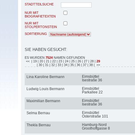
STADTTEILSUCHE
NUR MIT
BIOGRAFIETEXTEN
NUR MIT
STOLPERTONSTEIN
SORTIERUNG
SIE HABEN GESUCHT:
ES WURDEN
7524
NAMEN GEFUNDEN
<<
| 19
| 20
| 21
| 22
| 23
| 24
| 25
| 26
| 27
| 28
|
29
| 30
| 31
| 32
| 33
| 34
| 35
| 36
| 37
| 38
| >>
Eimsbüttel
Lina Karoline Bermann
Isestraße 36
Eimsbüttel
Ludwig Louis Bermann
Parkallee 22
Eimsbüttel
Maximilian Bermann
Isestraße 36
Eimsbüttel
Selma Bernau
Osterstraße 101
Hamburg-Nord
Thekla Bernau
Groothoffgasse 8