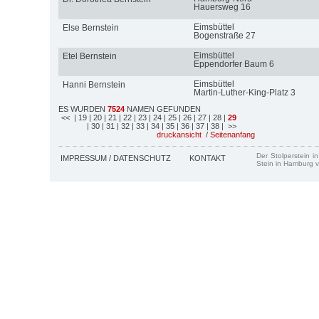
Hauersweg 16
Eimsbüttel
Else Bernstein
Bogenstraße 27
Eimsbüttel
Etel Bernstein
Eppendorfer Baum 6
Eimsbüttel
Hanni Bernstein
Martin-Luther-King-Platz 3
ES WURDEN
7524
NAMEN GEFUNDEN
<<
| 19
| 20
| 21
| 22
| 23
| 24
| 25
| 26
| 27
| 28
|
29
| 30
| 31
| 32
| 33
| 34
| 35
| 36
| 37
| 38
| >>
druckansicht
/
Seitenanfang
Der Stolperstein i
IMPRESSUM / DATENSCHUTZ
KONTAKT
Stein in Hamburg v